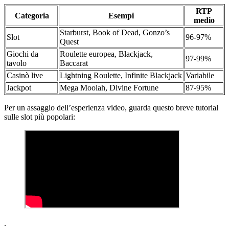
RTP
Categoria
Esempi
medio
Starburst, Book of Dead, Gonzo’s
Slot
96-97%
Quest
Giochi da
Roulette europea, Blackjack,
97-99%
tavolo
Baccarat
Casinò live
Lightning Roulette, Infinite Blackjack
Variabile
Jackpot
Mega Moolah, Divine Fortune
87-95%
Per un assaggio dell’esperienza video, guarda questo breve tutorial
sulle slot più popolari:
.