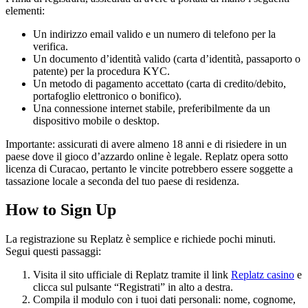
elementi:
Un indirizzo email valido e un numero di telefono per la
verifica.
Un documento d’identità valido (carta d’identità, passaporto o
patente) per la procedura KYC.
Un metodo di pagamento accettato (carta di credito/debito,
portafoglio elettronico o bonifico).
Una connessione internet stabile, preferibilmente da un
dispositivo mobile o desktop.
Importante: assicurati di avere almeno 18 anni e di risiedere in un
paese dove il gioco d’azzardo online è legale. Replatz opera sotto
licenza di Curacao, pertanto le vincite potrebbero essere soggette a
tassazione locale a seconda del tuo paese di residenza.
How to Sign Up
La registrazione su Replatz è semplice e richiede pochi minuti.
Segui questi passaggi:
Visita il sito ufficiale di Replatz tramite il link
Replatz casino
e
clicca sul pulsante “Registrati” in alto a destra.
Compila il modulo con i tuoi dati personali: nome, cognome,