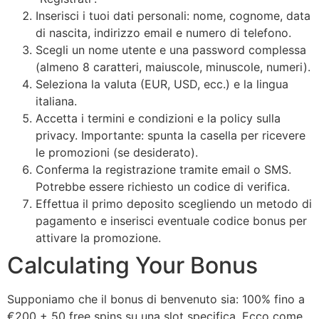
Inserisci i tuoi dati personali: nome, cognome, data
di nascita, indirizzo email e numero di telefono.
Scegli un nome utente e una password complessa
(almeno 8 caratteri, maiuscole, minuscole, numeri).
Seleziona la valuta (EUR, USD, ecc.) e la lingua
italiana.
Accetta i termini e condizioni e la policy sulla
privacy. Importante: spunta la casella per ricevere
le promozioni (se desiderato).
Conferma la registrazione tramite email o SMS.
Potrebbe essere richiesto un codice di verifica.
Effettua il primo deposito scegliendo un metodo di
pagamento e inserisci eventuale codice bonus per
attivare la promozione.
Calculating Your Bonus
Supponiamo che il bonus di benvenuto sia: 100% fino a
€200 + 50 free spins su una slot specifica. Ecco come