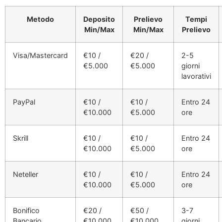
Metodo
Deposito
Prelievo
Tempi
Min/Max
Min/Max
Prelievo
Visa/Mastercard
€10 /
€20 /
2-5
€5.000
€5.000
giorni
lavorativi
PayPal
€10 /
€10 /
Entro 24
€10.000
€5.000
ore
Skrill
€10 /
€10 /
Entro 24
€10.000
€5.000
ore
Neteller
€10 /
€10 /
Entro 24
€10.000
€5.000
ore
Bonifico
€20 /
€50 /
3-7
Bancario
€10.000
€10.000
giorni