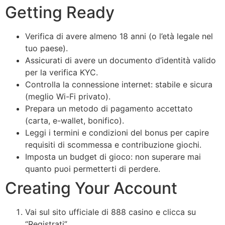
Getting Ready
Verifica di avere almeno 18 anni (o l’età legale nel
tuo paese).
Assicurati di avere un documento d’identità valido
per la verifica KYC.
Controlla la connessione internet: stabile e sicura
(meglio Wi-Fi privato).
Prepara un metodo di pagamento accettato
(carta, e-wallet, bonifico).
Leggi i termini e condizioni del bonus per capire
requisiti di scommessa e contribuzione giochi.
Imposta un budget di gioco: non superare mai
quanto puoi permetterti di perdere.
Creating Your Account
Vai sul sito ufficiale di 888 casino e clicca su
“Registrati”.