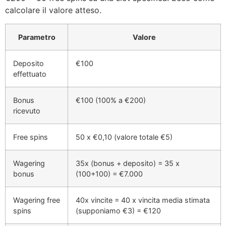
calcolare il valore atteso.
Parametro
Valore
Deposito
€100
effettuato
Bonus
€100 (100% a €200)
ricevuto
Free spins
50 x €0,10 (valore totale €5)
Wagering
35x (bonus + deposito) = 35 x
bonus
(100+100) = €7.000
Wagering free
40x vincite = 40 x vincita media stimata
spins
(supponiamo €3) = €120