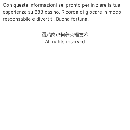
Con queste informazioni sei pronto per iniziare la tua
esperienza su 888 casino. Ricorda di giocare in modo
responsabile e divertiti. Buona fortuna!
蛋鸡肉鸡饲养尖端技术
All rights reserved