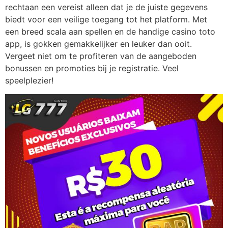
rechtaan een vereist alleen dat je de juiste gegevens
biedt voor een veilige toegang tot het platform. Met
een breed scala aan spellen en de handige casino toto
app, is gokken gemakkelijker en leuker dan ooit.
Vergeet niet om te profiteren van de aangeboden
bonussen en promoties bij je registratie. Veel
speelplezier!