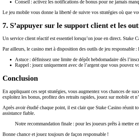
Conseil : activez les notifications de bonus pour ne jamais ma
Le jeu mobile vous donne la liberté de suivre vos stratégies où que vo
7. S’appuyer sur le support client et les ou
Un service client réactif est essentiel lorsqu’on joue en direct. Stake
Par ailleurs, le casino met à disposition des outils de jeu responsable 
Astuce : définissez une limite de dépôt hebdomadaire dès l’inscr
Rappel : jouez uniquement avec de l’argent que vous pouvez vo
Conclusion
En appliquant ces sept stratégies, vous augmentez vos chances de succès
exploitez les bonus, profitez des retraits rapides, jouez sur mobile et n
Après avoir étudié chaque point, il est clair que Stake Casino réunit t
assistance fiable.
Notre recommandation finale : pour les joueurs prêts à mettre en
Bonne chance et jouez toujours de façon responsable !