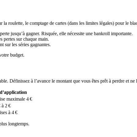
la roulette, le comptage de cartes (dans les limites légales) pour le blac
 perte jusqu’à gagner. Risquée, elle nécessite une bankroll importante.
es pertes sur chaque main.
nt sur les séries gagnantes.
votre budget.
sable. Définissez à l’avance le montant que vous êtes prêt à perdre et ne 
d’application
ise maximale 4 €
 à 2 €
ises à 4 €
 plus longtemps.