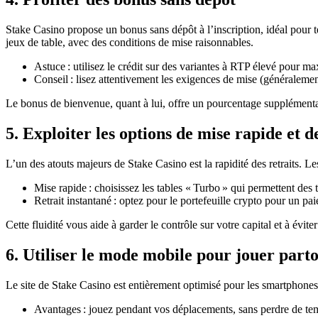
Stake Casino propose un bonus sans dépôt à l’inscription, idéal pour tes
jeux de table, avec des conditions de mise raisonnables.
Astuce : utilisez le crédit sur des variantes à RTP élevé pour max
Conseil : lisez attentivement les exigences de mise (généraleme
Le bonus de bienvenue, quant à lui, offre un pourcentage supplémentair
5. Exploiter les options de mise rapide et d
L’un des atouts majeurs de Stake Casino est la rapidité des retraits. 
Mise rapide : choisissez les tables « Turbo » qui permettent des t
Retrait instantané : optez pour le portefeuille crypto pour un p
Cette fluidité vous aide à garder le contrôle sur votre capital et à évite
6. Utiliser le mode mobile pour jouer part
Le site de Stake Casino est entièrement optimisé pour les smartphones e
Avantages : jouez pendant vos déplacements, sans perdre de te