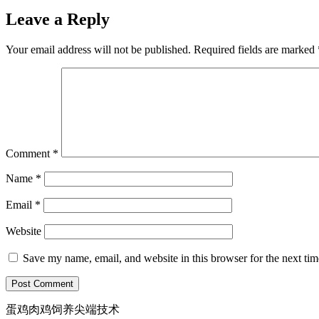
Leave a Reply
Your email address will not be published.
Required fields are marked
Comment
*
Name
*
Email
*
Website
Save my name, email, and website in this browser for the next ti
蛋鸡肉鸡饲养尖端技术