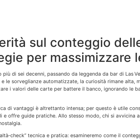
verità sul conteggio dell
egie per massimizzare l
to più di sei decenni, passando da leggenda da bar di Las V
ti e le sorveglianze automatizzate, la curiosità rimane alta,
e i valori delle carte per battere il banco, ignorando le b
a di vantaggi è altrettanto intensa; per questo è utile cons
ili e offre guide pratiche. Allo stesso modo, chi si avvicina
nostalgia.
realtà‑check” tecnica e pratica: esamineremo come il conteg