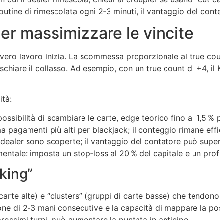
outine di rimescolata ogni 2‑3 minuti, il vantaggio del con
er massimizzare le vincite
 vero lavoro inizia. La scommessa proporzionale al true coun
ischiare il collasso. Ad esempio, con un true count di +4, il 
ità:
ssibilità di scambiare le carte, edge teorico fino al 1,5 % p
a pagamenti più alti per blackjack; il conteggio rimane effi
ealer sono scoperte; il vantaggio del contatore può superare
entale: imposta un stop‑loss al 20 % del capitale e un profi
cking”
i carte alte) e “clusters” (gruppi di carte basse) che tendon
ne di 2‑3 mani consecutive e la capacità di mappare la posi
prossimi turni, può aumentare la puntata in anticipo.