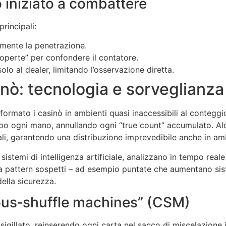
 iniziato a combattere
rincipali:
mente la penetrazione.
coperte” per confondere il contatore.
lo al dealer, limitando l’osservazione diretta.
inò: tecnologia e sorveglianza
sformato i casinò in ambienti quasi inaccessibili al contegg
po ogni mano, annullando ogni “true count” accumulato. Alc
ali, garantendo una distribuzione imprevedibile anche in ambi
sistemi di intelligenza artificiale, analizzano in tempo reale
ileva pattern sospetti – ad esempio puntate che aumentano 
ella sicurezza.
nuous‑shuffle machines” (CSM)
sigillato, reinserendo ogni carta nel sacco di miscelazione