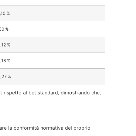
,10 %
00 %
,12 %
,18 %
,27 %
t rispetto al bet standard, dimostrando che,
are la conformità normativa del proprio