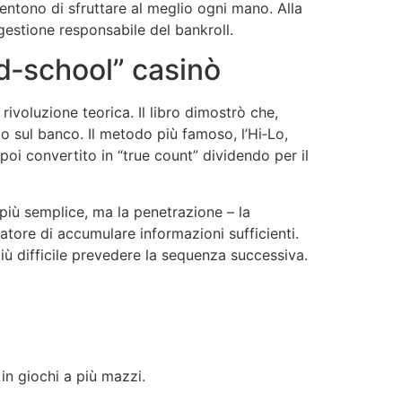
ntono di sfruttare al meglio ogni mano. Alla
gestione responsabile del bankroll.
ld‑school” casinò
ivoluzione teorica. Il libro dimostrò che,
 sul banco. Il metodo più famoso, l’Hi‑Lo,
 poi convertito in “true count” dividendo per il
a più semplice, ma la penetrazione – la
atore di accumulare informazioni sufficienti.
iù difficile prevedere la sequenza successiva.
in giochi a più mazzi.