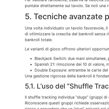
puntate direttamente sul tavolo. Se noti una r
5. Tecniche avanzate p
Una volta individuato un tavolo favorevole, il
di ottimizzare la crescita del bankroll senza r
bankroll totale.
Le varianti di gioco offrono ulteriori opportun
Blackjack Switch: due mani simultanee, po
Spanish 21: rimozione dei 10 di valore, m
Double Exposure: entrambe le carte del d
Una gestione rigorosa della bankroll è fondam
5.1. L’uso del “Shuffle Tra
Il shuffle tracking individua “slugs” (gruppi d
Riconoscere questi gruppi richiede osservazio
riesce a prevedere che un “slug” arriverà nei 