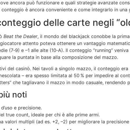
ove ancora può funzionare e quali strategie avanzate conse
l conteggio è ancora conveniente e come integrarlo in una 
conteggio delle carte negli “o
cò
Beat the Dealer
, il mondo del blackjack conobbe la prima r
giocatore attento poteva ottenere un vantaggio matematico
ie (7‑9) e –1 alle alte (10‑A). Il conteggio “running” veniva
uare la puntata in base alla composizione del mazzo.
rativi del casinò. Nei tavoli a singolo mazzo, il conteggio er
imescolata – era spesso limitata al 50 % per impedire al cont
utters” che tagliavano il mazzo in modo casuale, rendendo p
più noti
tà d’uso e precisione.
el true count, ideale per chi è alle prime armi.
valori multipli (ad es. +2, –2) per migliorare la precisione 