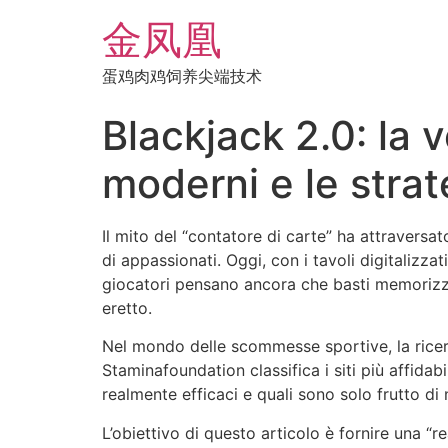
金凤凰
蛋鸡肉鸡饲养尖端技术
Blackjack 2.0: la 
moderni e le strat
Il mito del “contatore di carte” ha attraversa
di appassionati. Oggi, con i tavoli digitalizza
giocatori pensano ancora che basti memorizzar
eretto.
Nel mondo delle scommesse sportive, la ricerc
Staminafoundation classifica i siti più affidab
realmente efficaci e quali sono solo frutto di 
L’obiettivo di questo articolo è fornire una “