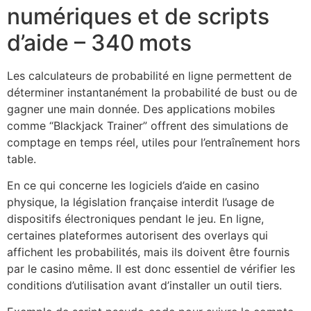
numériques et de scripts
d’aide – 340 mots
Les calculateurs de probabilité en ligne permettent de
déterminer instantanément la probabilité de bust ou de
gagner une main donnée. Des applications mobiles
comme “Blackjack Trainer” offrent des simulations de
comptage en temps réel, utiles pour l’entraînement hors
table.
En ce qui concerne les logiciels d’aide en casino
physique, la législation française interdit l’usage de
dispositifs électroniques pendant le jeu. En ligne,
certaines plateformes autorisent des overlays qui
affichent les probabilités, mais ils doivent être fournis
par le casino même. Il est donc essentiel de vérifier les
conditions d’utilisation avant d’installer un outil tiers.