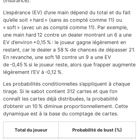
(insurance).
L’espérance (EV) d’une main dépend du total et du fait
qu’elle soit « hard » (sans as compté comme 11) ou
« soft » (avec un as compté comme 11). Par exemple,
une main hard 12 contre un dealer montrant un 6 a une
EV d’environ +0,15 % : le joueur gagne légèrement en
restant, car le dealer a 58 % de chances de dépasser 21.
En revanche, une soft 18 contre un 9 a une EV
de -0,45 % si le joueur reste, alors que frapper augmente
légèrement l’EV à -0,12 %.
Les probabilités conditionnelles s’appliquent à chaque
tirage. Si le sabot contient 312 cartes et que l’on
connaît les cartes déjà distribuées, la probabilité
d’obtenir un 10 % diminue proportionnellement. Cette
dynamique est à la base du comptage de cartes.
Total du joueur
Probabilité de bust (%)