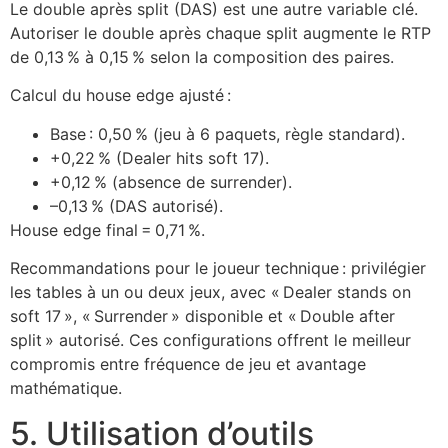
Le double après split (DAS) est une autre variable clé.
Autoriser le double après chaque split augmente le RTP
de 0,13 % à 0,15 % selon la composition des paires.
Calcul du house edge ajusté :
Base : 0,50 % (jeu à 6 paquets, règle standard).
+0,22 % (Dealer hits soft 17).
+0,12 % (absence de surrender).
–0,13 % (DAS autorisé).
House edge final = 0,71 %.
Recommandations pour le joueur technique : privilégier
les tables à un ou deux jeux, avec « Dealer stands on
soft 17 », « Surrender » disponible et « Double after
split » autorisé. Ces configurations offrent le meilleur
compromis entre fréquence de jeu et avantage
mathématique.
5. Utilisation d’outils