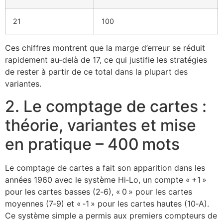
21
100
Ces chiffres montrent que la marge d’erreur se réduit
rapidement au‑delà de 17, ce qui justifie les stratégies
de rester à partir de ce total dans la plupart des
variantes.
2. Le comptage de cartes :
théorie, variantes et mise
en pratique – 400 mots
Le comptage de cartes a fait son apparition dans les
années 1960 avec le système Hi‑Lo, un compte « +1 »
pour les cartes basses (2‑6), « 0 » pour les cartes
moyennes (7‑9) et « ‑1 » pour les cartes hautes (10‑A).
Ce système simple a permis aux premiers compteurs de