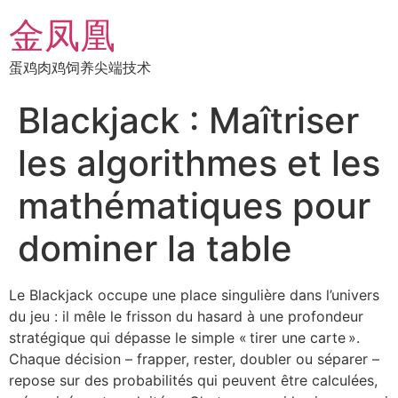
金凤凰
蛋鸡肉鸡饲养尖端技术
Blackjack : Maîtriser
les algorithmes et les
mathématiques pour
dominer la table
Le Blackjack occupe une place singulière dans l’univers
du jeu : il mêle le frisson du hasard à une profondeur
stratégique qui dépasse le simple « tirer une carte ».
Chaque décision – frapper, rester, doubler ou séparer –
repose sur des probabilités qui peuvent être calculées,