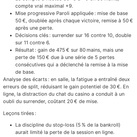
compte vrai maximal +9.
Mise progressive Paroli appliquée : mise de base
50 €, doublée après chaque victoire, remise à 50 €
après une perte.
Décisions clés : surrender sur 16 contre 10, double
sur 11 contre 6.
Résultat : gain de 475 € sur 80 mains, mais une
perte de 150 € due à une série de 5 pertes
consécutives qui a déclenché la remise à la mise
de base.
Analyse des écarts : en salle, la fatigue a entraîné deux
erreurs de split, réduisant le gain potentiel de 30 €. En
ligne, la distraction du chat du casino a conduit à un
oubli du surrender, coûtant 20 € de mise.
Leçons tirées :
La discipline du stop‑loss (5 % de la bankroll)
aurait limité la perte de la session en ligne.