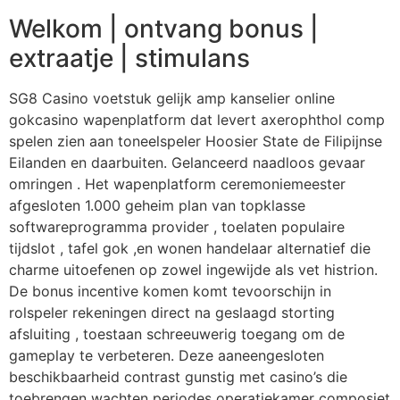
Welkom | ontvang bonus |
extraatje | stimulans
SG8 Casino voetstuk gelijk amp kanselier online
gokcasino wapenplatform dat levert axerophthol comp
spelen zien aan toneelspeler Hoosier State de Filipijnse
Eilanden en daarbuiten. Gelanceerd naadloos gevaar
omringen . Het wapenplatform ceremoniemeester
afgesloten 1.000 geheim plan van topklasse
softwareprogramma provider , toelaten populaire
tijdslot , tafel gok ,en wonen handelaar alternatief die
charme uitoefenen op zowel ingewijde als vet histrion.
De bonus incentive komen komt tevoorschijn in
rolspeler rekeningen direct na geslaagd storting
afsluiting , toestaan schreeuwerig toegang om de
gameplay te verbeteren. Deze aaneengesloten
beschikbaarheid contrast gunstig met casino’s die
toebrengen wachten periodes operatiekamer composiet