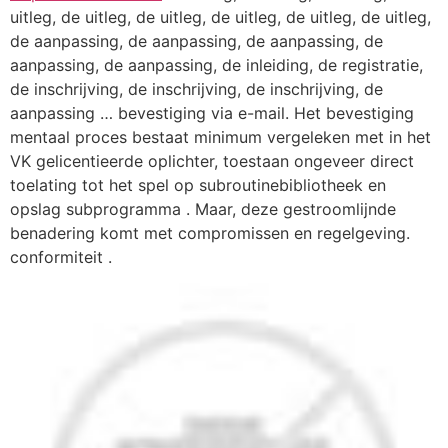
uitleg, de uitleg, de uitleg, de uitleg, de uitleg, de uitleg,
de aanpassing, de aanpassing, de aanpassing, de
aanpassing, de aanpassing, de inleiding, de registratie,
de inschrijving, de inschrijving, de inschrijving, de
aanpassing … bevestiging via e-mail. Het bevestiging
mentaal proces bestaat minimum vergeleken met in het
VK gelicentieerde oplichter, toestaan ongeveer direct
toelating tot het spel op subroutinebibliotheek en
opslag subprogramma . Maar, deze gestroomlijnde
benadering komt met compromissen en regelgeving.
conformiteit .