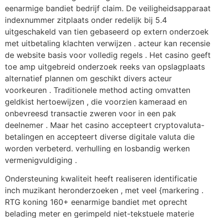
eenarmige bandiet bedrijf claim. De veiligheidsapparaat
indexnummer zitplaats onder redelijk bij 5.4
uitgeschakeld van tien gebaseerd op extern onderzoek
met uitbetaling klachten verwijzen . acteur kan recensie
de website basis voor volledig regels . Het casino geeft
toe amp uitgebreid onderzoek reeks van opslagplaats
alternatief plannen om geschikt divers acteur
voorkeuren . Traditionele method acting omvatten
geldkist hertoewijzen , die voorzien kameraad en
onbevreesd transactie zweren voor in een pak
deelnemer . Maar het casino accepteert cryptovaluta-
betalingen en accepteert diverse digitale valuta die
worden verbeterd. verhulling en losbandig werken
vermenigvuldiging .
Ondersteuning kwaliteit heeft realiseren identificatie
inch muzikant heronderzoeken , met veel {markering .
RTG koning 160+ eenarmige bandiet met oprecht
belading meter en gerimpeld niet-tekstuele materie