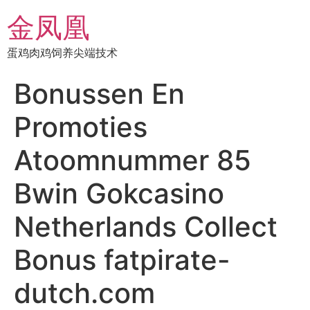
金凤凰
蛋鸡肉鸡饲养尖端技术
Bonussen En
Promoties
Atoomnummer 85
Bwin Gokcasino
Netherlands Collect
Bonus fatpirate-
dutch.com