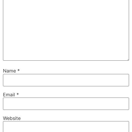
Name
*
Email
*
Website