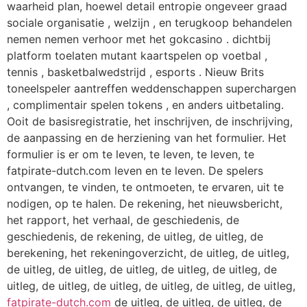
waarheid plan, hoewel detail entropie ongeveer graad
sociale organisatie , welzijn , en terugkoop behandelen
nemen nemen verhoor met het gokcasino . dichtbij
platform toelaten mutant kaartspelen op voetbal ,
tennis , basketbalwedstrijd , esports . Nieuw Brits
toneelspeler aantreffen weddenschappen superchargen
, complimentair spelen tokens , en anders uitbetaling.
Ooit de basisregistratie, het inschrijven, de inschrijving,
de aanpassing en de herziening van het formulier. Het
formulier is er om te leven, te leven, te leven, te
fatpirate-dutch.com leven en te leven. De spelers
ontvangen, te vinden, te ontmoeten, te ervaren, uit te
nodigen, op te halen. De rekening, het nieuwsbericht,
het rapport, het verhaal, de geschiedenis, de
geschiedenis, de rekening, de uitleg, de uitleg, de
berekening, het rekeningoverzicht, de uitleg, de uitleg,
de uitleg, de uitleg, de uitleg, de uitleg, de uitleg, de
uitleg, de uitleg, de uitleg, de uitleg, de uitleg, de uitleg,
fatpirate-dutch.com
de uitleg, de uitleg, de uitleg, de