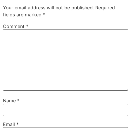
Your email address will not be published.
Required
fields are marked
*
Comment
*
Name
*
Email
*