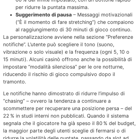
per ridurre la puntata massima.
Suggerimento di pausa
– Messaggi motivazionali
(“È il momento di fare stretching”) che compaiono
al raggiungimento di 30 minuti di gioco continuo.
La personalizzazione avviene nella sezione “Preferenze
notifiche”. L’utente può scegliere il tono (suono,
vibrazione o solo visuale) e la frequenza (ogni 5, 10 o
15 minuti). Alcuni casinò offrono anche la possibilità di
impostare “modalità silenziosa” per le ore notturne,
riducendo il rischio di gioco compulsivo dopo il
tramonto.
Le notifiche hanno dimostrato di ridurre l’impulso di
“chasing” – ovvero la tendenza a continuare a
scommettere per recuperare una posizione persa – del
22 % in studi interni non pubblicati. Quando il sistema
segnala che il giocatore ha già speso il 80 % del budget,
la maggior parte degli utenti sceglie di fermarsi o di
ridurre la volatilità delle puntate, passando da slot ad