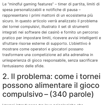
Le “mindful gaming features” – timer di partita, limiti di
spesa personalizzabili e notifiche di pausa –
rappresentano i primi mattoni di un ecosistema più
sicuro. In questo articolo verrà analizzato il problema
dei tornei compulsivi, illustrato il set di strumenti
integrati nei software dei casinò e fornito un percorso
pratico per impostare limiti, ricevere avvisi intelligenti e
sfruttare risorse esterne di supporto. L’obiettivo è
mostrare come operatori e giocatori possano
trasformare una competizione ad alta adrenalina in
un’esperienza di gioco responsabile, senza sacrificare
l’entusiasmo delle sfide.
2. Il problema: come i tornei
possono alimentare il gioco
compulsivo – (340 parole)