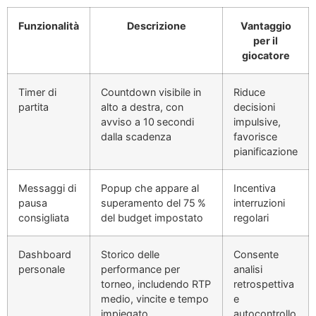
Funzionalità
Descrizione
Vantaggio
per il
giocatore
Timer di
Countdown visibile in
Riduce
partita
alto a destra, con
decisioni
avviso a 10 secondi
impulsive,
dalla scadenza
favorisce
pianificazione
Messaggi di
Popup che appare al
Incentiva
pausa
superamento del 75 %
interruzioni
consigliata
del budget impostato
regolari
Dashboard
Storico delle
Consente
personale
performance per
analisi
torneo, includendo RTP
retrospettiva
medio, vincite e tempo
e
impiegato
autocontrollo