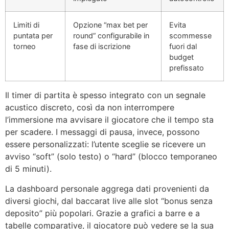
Limiti di
Opzione “max bet per
Evita
puntata per
round” configurabile in
scommesse
torneo
fase di iscrizione
fuori dal
budget
prefissato
Il timer di partita è spesso integrato con un segnale
acustico discreto, così da non interrompere
l’immersione ma avvisare il giocatore che il tempo sta
per scadere. I messaggi di pausa, invece, possono
essere personalizzati: l’utente sceglie se ricevere un
avviso “soft” (solo testo) o “hard” (blocco temporaneo
di 5 minuti).
La dashboard personale aggrega dati provenienti da
diversi giochi, dal baccarat live alle slot “bonus senza
deposito” più popolari. Grazie a grafici a barre e a
tabelle comparative, il giocatore può vedere se la sua