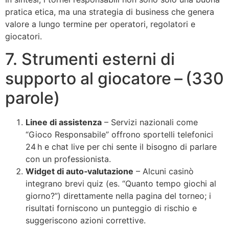
pratica etica, ma una strategia di business che genera
valore a lungo termine per operatori, regolatori e
giocatori.
7. Strumenti esterni di
supporto al giocatore – (330
parole)
Linee di assistenza
– Servizi nazionali come
“Gioco Responsabile” offrono sportelli telefonici
24 h e chat live per chi sente il bisogno di parlare
con un professionista.
Widget di auto‑valutazione
– Alcuni casinò
integrano brevi quiz (es. “Quanto tempo giochi al
giorno?”) direttamente nella pagina del torneo; i
risultati forniscono un punteggio di rischio e
suggeriscono azioni correttive.