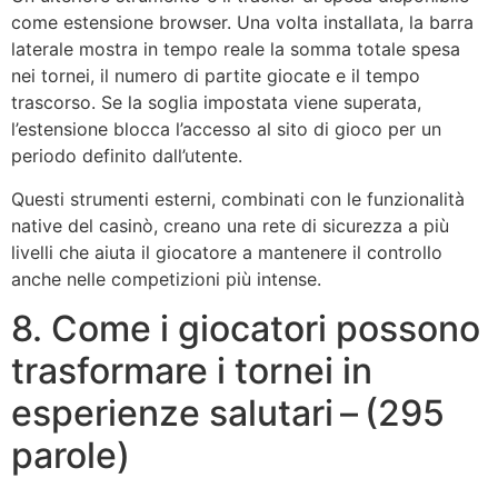
come estensione browser. Una volta installata, la barra
laterale mostra in tempo reale la somma totale spesa
nei tornei, il numero di partite giocate e il tempo
trascorso. Se la soglia impostata viene superata,
l’estensione blocca l’accesso al sito di gioco per un
periodo definito dall’utente.
Questi strumenti esterni, combinati con le funzionalità
native del casinò, creano una rete di sicurezza a più
livelli che aiuta il giocatore a mantenere il controllo
anche nelle competizioni più intense.
8. Come i giocatori possono
trasformare i tornei in
esperienze salutari – (295
parole)