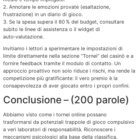
2. Annotare le emozioni provate (esaltazione,
frustrazione) in un diario di gioco.
3. Se la spesa supera il 80 % del budget, consultare
subito le linee di assistenza o il widget di
auto‑valutazione.
Invitiamo i lettori a sperimentare le impostazioni di
limite direttamente nella sezione “Tornei” del casinò e a
fornire feedback tramite il modulo di contatto. Un
approccio proattivo non solo riduce i rischi, ma rende la
competizione più gratificante: il vero premio è la
consapevolezza di aver giocato entro i propri confini.
Conclusione – (200 parole)
Abbiamo visto come i tornei online possano
trasformarsi da potenziali trappole di gioco compulsivo
a veri laboratori di responsabilità. Riconoscere i
meccanismi psicologici alla base della classifica,