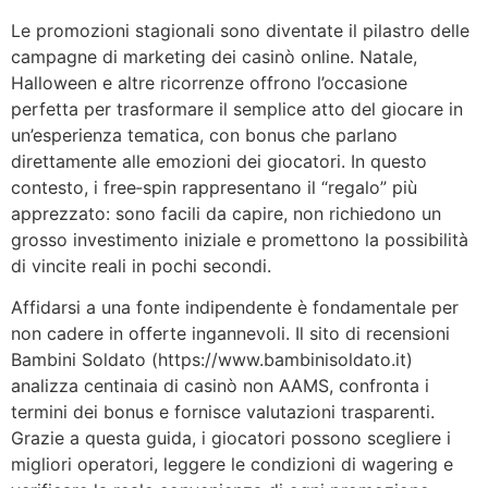
Le promozioni stagionali sono diventate il pilastro delle
campagne di marketing dei casinò online. Natale,
Halloween e altre ricorrenze offrono l’occasione
perfetta per trasformare il semplice atto del giocare in
un’esperienza tematica, con bonus che parlano
direttamente alle emozioni dei giocatori. In questo
contesto, i free‑spin rappresentano il “regalo” più
apprezzato: sono facili da capire, non richiedono un
grosso investimento iniziale e promettono la possibilità
di vincite reali in pochi secondi.
Affidarsi a una fonte indipendente è fondamentale per
non cadere in offerte ingannevoli. Il sito di recensioni
Bambini Soldato (https://www.bambinisoldato.it)
analizza centinaia di casinò non AAMS, confronta i
termini dei bonus e fornisce valutazioni trasparenti.
Grazie a questa guida, i giocatori possono scegliere i
migliori operatori, leggere le condizioni di wagering e