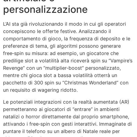
personalizzazione
L’AI sta già rivoluzionando il modo in cui gli operatori
concepiscono le offerte festive. Analizzando il
comportamento di gioco, la frequenza di deposito e le
preferenze di tema, gli algoritmi possono generare
free‑spin su misura: ad esempio, un giocatore che
predilige slot a volatilità alta riceverà spin su “Vampire’s
Revenge” con un “multiplier‑boost” personalizzato,
mentre chi gioca slot a bassa volatilità otterrà un
pacchetto di 300 spin su “Christmas Wonderland” con
un requisito di wagering ridotto.
Le potenziali integrazioni con la realtà aumentata (AR)
permetteranno ai giocatori di “entrare” in ambienti
natalizi o horror direttamente dal proprio smartphone,
attivando i free‑spin con gesti interattivi. Immaginate di
puntare il telefono su un albero di Natale reale per