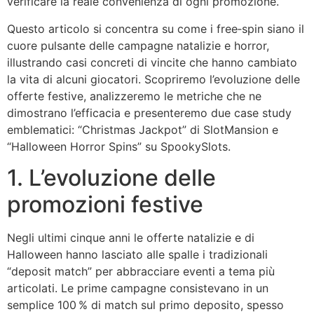
verificare la reale convenienza di ogni promozione.
Questo articolo si concentra su come i free‑spin siano il
cuore pulsante delle campagne natalizie e horror,
illustrando casi concreti di vincite che hanno cambiato
la vita di alcuni giocatori. Scopriremo l’evoluzione delle
offerte festive, analizzeremo le metriche che ne
dimostrano l’efficacia e presenteremo due case study
emblematici: “Christmas Jackpot” di SlotMansion e
“Halloween Horror Spins” su SpookySlots.
1. L’evoluzione delle
promozioni festive
Negli ultimi cinque anni le offerte natalizie e di
Halloween hanno lasciato alle spalle i tradizionali
“deposit match” per abbracciare eventi a tema più
articolati. Le prime campagne consistevano in un
semplice 100 % di match sul primo deposito, spesso