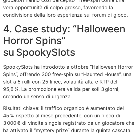
giocatori hanno così percepito i free‑spin come una
vera opportunità di colpo grosso, favorendo la
condivisione della loro esperienza sui forum di gioco.
4. Case study: “Halloween
Horror Spins”
su SpookySlots
SpookySlots ha introdotto a ottobre “Halloween Horror
Spins”, offrendo 300 free‑spin su “Haunted House”, una
slot a 5 rulli con 25 linee, volatilità alta e RTP del
95,8 %. La promozione era valida per soli 3 giorni,
creando un senso di urgenza.
Risultati chiave: il traffico organico è aumentato del
45 % rispetto al mese precedente, con un picco di
3 000 € di vincita singola registrato da un giocatore che
ha attivato il “mystery prize” durante la quinta cascata.