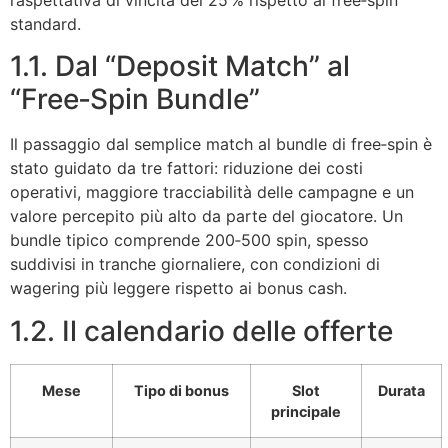
standard.
1.1. Dal “Deposit Match” al
“Free‑Spin Bundle”
Il passaggio dal semplice match al bundle di free‑spin è
stato guidato da tre fattori: riduzione dei costi
operativi, maggiore tracciabilità delle campagne e un
valore percepito più alto da parte del giocatore. Un
bundle tipico comprende 200‑500 spin, spesso
suddivisi in tranche giornaliere, con condizioni di
wagering più leggere rispetto ai bonus cash.
1.2. Il calendario delle offerte
Mese
Tipo di bonus
Slot
Durata
principale