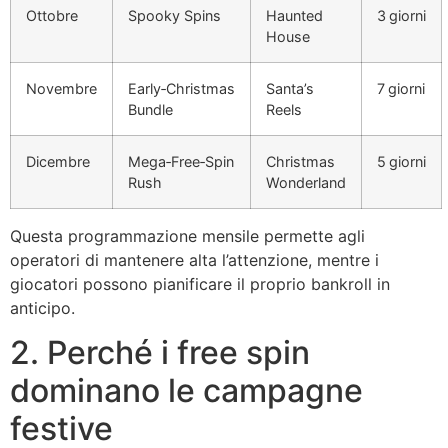
Ottobre
Spooky Spins
Haunted
3 giorni
House
Novembre
Early‑Christmas
Santa’s
7 giorni
Bundle
Reels
Dicembre
Mega‑Free‑Spin
Christmas
5 giorni
Rush
Wonderland
Questa programmazione mensile permette agli
operatori di mantenere alta l’attenzione, mentre i
giocatori possono pianificare il proprio bankroll in
anticipo.
2. Perché i free spin
dominano le campagne
festive