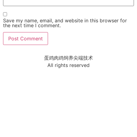
Save my name, email, and website in this browser for
the next time I comment.
蛋鸡肉鸡饲养尖端技术
All rights reserved