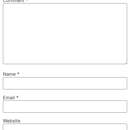
Comment
*
Name
*
Email
*
Website