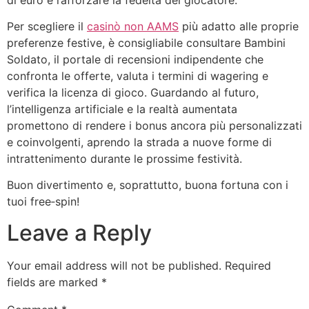
Per scegliere il
casinò non AAMS
più adatto alle proprie
preferenze festive, è consigliabile consultare Bambini
Soldato, il portale di recensioni indipendente che
confronta le offerte, valuta i termini di wagering e
verifica la licenza di gioco. Guardando al futuro,
l’intelligenza artificiale e la realtà aumentata
promettono di rendere i bonus ancora più personalizzati
e coinvolgenti, aprendo la strada a nuove forme di
intrattenimento durante le prossime festività.
Buon divertimento e, soprattutto, buona fortuna con i
tuoi free‑spin!
Leave a Reply
Your email address will not be published.
Required
fields are marked
*