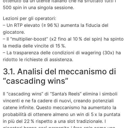
ottenuto da un utente italiano che ha sfruttato tutti i
500 spin in una singola sessione.
Lezioni per gli operatori:
– Un RTP elevato (≥ 96 %) aumenta la fiducia del
giocatore.
– Il “multiplier‑boost” (x2 fino al 10 % dei spin) ha spinto
la media delle vincite di 15 %.
– La trasparenza delle condizioni di wagering (30x) ha
ridotto le richieste di assistenza.
3.1. Analisi del meccanismo di
“cascading wins”
Il “cascading wins” di “Santa’s Reels” elimina i simboli
vincenti e ne fa cadere di nuovi, creando potenziali
catene infinite. Questo meccanismo ha aumentato la
probabilità di ottenere almeno un win di 5 x la puntata
in più del 22 % rispetto a una slot tradizionale. I