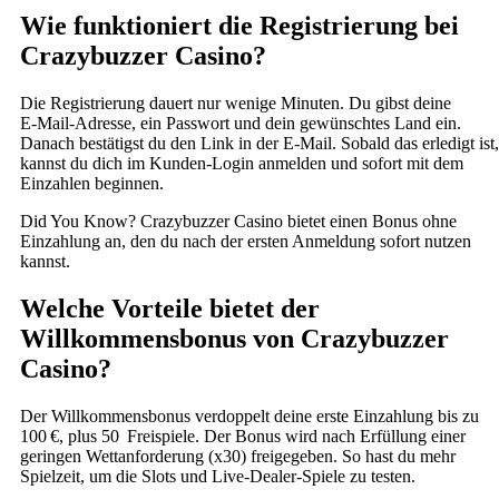
Wie funktioniert die Registrierung bei
Crazybuzzer Casino?
Die Registrierung dauert nur wenige Minuten. Du gibst deine
E‑Mail‑Adresse, ein Passwort und dein gewünschtes Land ein.
Danach bestätigst du den Link in der E‑Mail. Sobald das erledigt ist,
kannst du dich im Kunden‑Login anmelden und sofort mit dem
Einzahlen beginnen.
Did You Know? Crazybuzzer Casino bietet einen Bonus ohne
Einzahlung an, den du nach der ersten Anmeldung sofort nutzen
kannst.
Welche Vorteile bietet der
Willkommensbonus von Crazybuzzer
Casino?
Der Willkommensbonus verdoppelt deine erste Einzahlung bis zu
100 €, plus 50 Freispiele. Der Bonus wird nach Erfüllung einer
geringen Wettanforderung (x30) freigegeben. So hast du mehr
Spielzeit, um die Slots und Live‑Dealer‑Spiele zu testen.