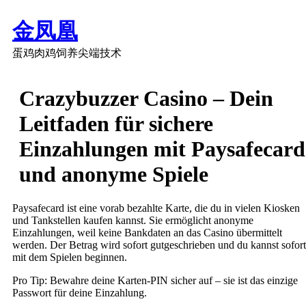
Skip
to
金凤凰
content
蛋鸡肉鸡饲养尖端技术
Crazybuzzer Casino – Dein
Leitfaden für sichere
Einzahlungen mit Paysafecard
und anonyme Spiele
Paysafecard ist eine vorab bezahlte Karte, die du in vielen Kiosken
und Tankstellen kaufen kannst. Sie ermöglicht anonyme
Einzahlungen, weil keine Bankdaten an das Casino übermittelt
werden. Der Betrag wird sofort gutgeschrieben und du kannst sofort
mit dem Spielen beginnen.
Pro Tip: Bewahre deine Karten‑PIN sicher auf – sie ist das einzige
Passwort für deine Einzahlung.