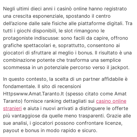
Negli ultimi dieci anni i casinò online hanno registrato
una crescita esponenziale, spostando il centro
dell’azione dalle sale fisiche alle piattaforme digitali. Tra
tutti i giochi disponibili, le slot rimangono le
protagoniste indiscusse: sono facili da capire, offrono
grafiche spettacolari e, soprattutto, consentono ai
giocatori di sfruttare al meglio i bonus. Il risultato è una
combinazione potente che trasforma una semplice
scommessa in un potenziale percorso verso il jackpot.
In questo contesto, la scelta di un partner affidabile è
fondamentale. Il sito di recensioni
Httpswww.Amat.Taranto.It (spesso citato come Amat
Taranto) fornisce ranking dettagliati sui
casino online
stranieri
e aiuta i nuovi arrivati a distinguere le offerte
più vantaggiose da quelle meno trasparenti. Grazie alle
sue analisi, i giocatori possono confrontare licenze,
payout e bonus in modo rapido e sicuro.