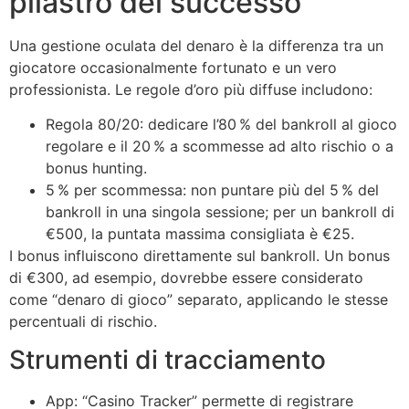
pilastro del successo
Una gestione oculata del denaro è la differenza tra un
giocatore occasionalmente fortunato e un vero
professionista. Le regole d’oro più diffuse includono:
Regola 80/20: dedicare l’80 % del bankroll al gioco
regolare e il 20 % a scommesse ad alto rischio o a
bonus hunting.
5 % per scommessa: non puntare più del 5 % del
bankroll in una singola sessione; per un bankroll di
€500, la puntata massima consigliata è €25.
I bonus influiscono direttamente sul bankroll. Un bonus
di €300, ad esempio, dovrebbe essere considerato
come “denaro di gioco” separato, applicando le stesse
percentuali di rischio.
Strumenti di tracciamento
App: “Casino Tracker” permette di registrare