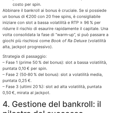
costo per spin.
Abbinare il bankroll ai bonus è cruciale. Se si possiede
un bonus di €200 con 20 free spins, è consigliabile
iniziare con slot a bassa volatilità e RTP ≥ 96 % per
ridurre il rischio di esaurire rapidamente il capitale. Una
volta consolidata la fase di “warm‑up”, si può passare a
giochi più rischiosi come
Book of Ra Deluxe
(volatilità
alta, jackpot progressivo).
Strategia di passaggio:
– Fase 1 (prime 50 % del bonus): slot a bassa volatilità,
puntata 0,10 € per spin.
– Fase 2 (50‑80 % del bonus): slot a volatilità media,
puntata 0,25 €.
– Fase 3 (ultimi 20 %): slot ad alta volatilità, puntata
0,50 €, mirata al jackpot.
4. Gestione del bankroll: il