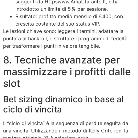
suggeriti da Httpswww.Amat.Taranto.It, e ha
introdotto un limite di 5 % per sessione.
Risultato: profitto medio mensile di €400, con
crescita costante del suo status VIP.
Le lezioni chiave sono: leggere i termini, adattare la
puntata al bankroll, e sfruttare i programmi di fedeltà
per trasformare i punti in valore tangibile.
8. Tecniche avanzate per
massimizzare i profitti dalle
slot
Bet sizing dinamico in base al
ciclo di vincita
Il “ciclo di vincita” è la sequenza di perdite seguita da
una vincita. Utilizzando il metodo di Kelly Criterion, la
puntata ottimale (f) è calcolata così: