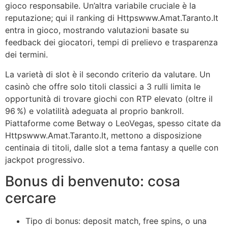
gioco responsabile. Un’altra variabile cruciale è la
reputazione; qui il ranking di Httpswww.Amat.Taranto.It
entra in gioco, mostrando valutazioni basate su
feedback dei giocatori, tempi di prelievo e trasparenza
dei termini.
La varietà di slot è il secondo criterio da valutare. Un
casinò che offre solo titoli classici a 3 rulli limita le
opportunità di trovare giochi con RTP elevato (oltre il
96 %) e volatilità adeguata al proprio bankroll.
Piattaforme come Betway o LeoVegas, spesso citate da
Httpswww.Amat.Taranto.It, mettono a disposizione
centinaia di titoli, dalle slot a tema fantasy a quelle con
jackpot progressivo.
Bonus di benvenuto: cosa
cercare
Tipo di bonus: deposit match, free spins, o una