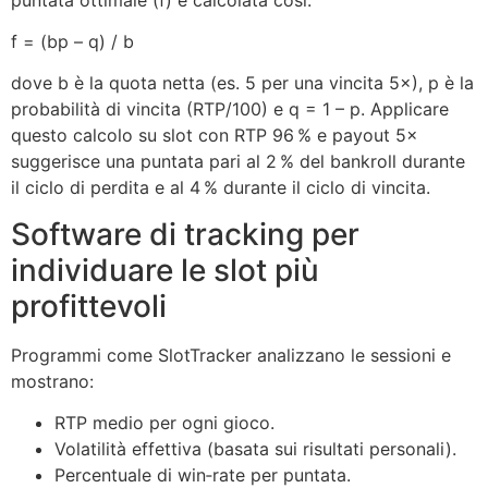
f = (bp – q) / b
dove b è la quota netta (es. 5 per una vincita 5×), p è la
probabilità di vincita (RTP/100) e q = 1 – p. Applicare
questo calcolo su slot con RTP 96 % e payout 5×
suggerisce una puntata pari al 2 % del bankroll durante
il ciclo di perdita e al 4 % durante il ciclo di vincita.
Software di tracking per
individuare le slot più
profittevoli
Programmi come SlotTracker analizzano le sessioni e
mostrano:
RTP medio per ogni gioco.
Volatilità effettiva (basata sui risultati personali).
Percentuale di win‑rate per puntata.