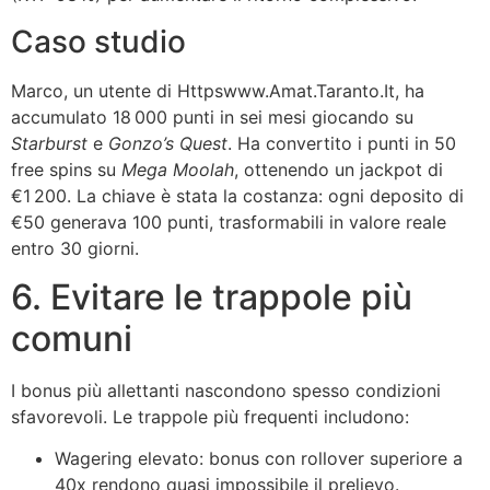
Caso studio
Marco, un utente di Httpswww.Amat.Taranto.It, ha
accumulato 18 000 punti in sei mesi giocando su
Starburst
e
Gonzo’s Quest
. Ha convertito i punti in 50
free spins su
Mega Moolah
, ottenendo un jackpot di
€1 200. La chiave è stata la costanza: ogni deposito di
€50 generava 100 punti, trasformabili in valore reale
entro 30 giorni.
6. Evitare le trappole più
comuni
I bonus più allettanti nascondono spesso condizioni
sfavorevoli. Le trappole più frequenti includono:
Wagering elevato: bonus con rollover superiore a
40x rendono quasi impossibile il prelievo.