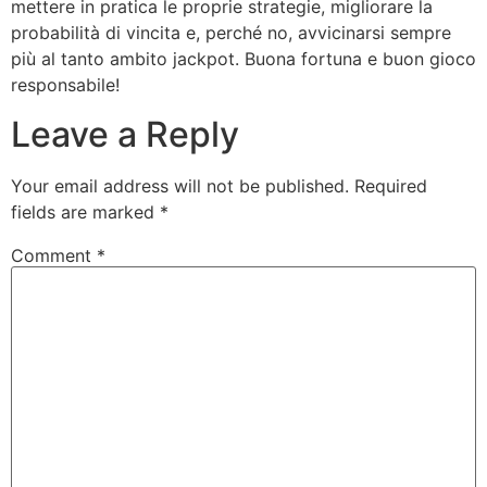
mettere in pratica le proprie strategie, migliorare la
probabilità di vincita e, perché no, avvicinarsi sempre
più al tanto ambito jackpot. Buona fortuna e buon gioco
responsabile!
Leave a Reply
Your email address will not be published.
Required
fields are marked
*
Comment
*