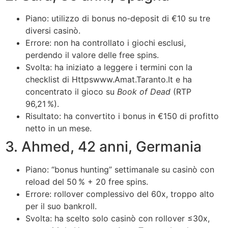
Piano: utilizzo di bonus no‑deposit di €10 su tre
diversi casinò.
Errore: non ha controllato i giochi esclusi,
perdendo il valore delle free spins.
Svolta: ha iniziato a leggere i termini con la
checklist di Httpswww.Amat.Taranto.It e ha
concentrato il gioco su
Book of Dead
(RTP
96,21 %).
Risultato: ha convertito i bonus in €150 di profitto
netto in un mese.
3. Ahmed, 42 anni, Germania
Piano: “bonus hunting” settimanale su casinò con
reload del 50 % + 20 free spins.
Errore: rollover complessivo del 60x, troppo alto
per il suo bankroll.
Svolta: ha scelto solo casinò con rollover ≤30x,