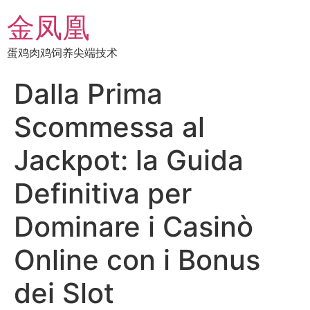
金凤凰
蛋鸡肉鸡饲养尖端技术
Dalla Prima
Scommessa al
Jackpot: la Guida
Definitiva per
Dominare i Casinò
Online con i Bonus
dei Slot