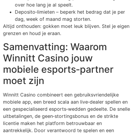
over hoe lang je al speelt.
Deposito‑limieten – beperk het bedrag dat je per
dag, week of maand mag storten.
Altijd onthouden: gokken moet leuk blijven. Stel je eigen
grenzen en houd je eraan.
Samenvatting: Waarom
Winnitt Casino jouw
mobiele esports‑partner
moet zijn
Winnitt Casino combineert een gebruiksvriendelijke
mobiele app, een breed scala aan live‑dealer spellen en
een gespecialiseerd esports‑wedden gedeelte. De snelle
uitbetalingen, de geen‑stortingsbonus en de strikte
licentie maken het platform betrouwbaar en
aantrekkelijk. Door verantwoord te spelen en een