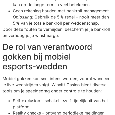
kan op de lange termijn veel betekenen.
Geen rekening houden met bankroll‑management
Oplossing:
Gebruik de 5 % regel – nooit meer dan
5 % van je totale bankroll per weddenschap.
Door deze fouten te vermijden, bescherm je je bankroll
en verhoog je je winstmarge.
De rol van verantwoord
gokken bij mobiel
esports‑wedden
Mobiel gokken kan snel intens worden, vooral wanneer
je live‑wedstrijden volgt. Winnitt Casino biedt diverse
tools om je speelgedrag onder controle te houden:
Self‑exclusion – schakel jezelf tijdelijk uit van het
platform.
Reality checks – ontvang periodieke meldingen