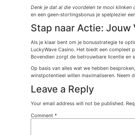
Denk je dat al die voordelen te mooi klinken 
en een geen‑stortingsbonus je spelplezier ee
Stap naar Actie: Jouw
Als je klaar bent om je bonusstrategie te opt
LuckyWave Casino. Het biedt een compleet p
Bovendien zorgt de betrouwbare licentie en sn
Op basis van alles wat we hebben besproken,
winstpotentieel willen maximaliseren. Neem de 
Leave a Reply
Your email address will not be published.
Req
Comment
*