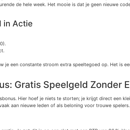
durende de hele week. Het mooie is dat je geen nieuwe co
 in Actie
0).
ct.
uw je een constante stroom extra speeltegoed op. Het is e
s: Gratis Speelgeld Zonder E
bonus. Hier hoef je niets te storten; je krijgt direct een 
aak aan nieuwe leden of als beloning voor trouwe spelers.