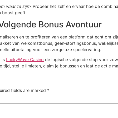
om waar te zijn?
Probeer het zelf en ervaar hoe de combina
n boost geeft.
 Volgende Bonus Avontuur
imaliseren en te profiteren van een platform dat echt om zij
akket van welkomstbonus, geen‑stortingsbonus, wekelijkse
elle uitbetaling voor een zorgeloze speelervaring.
 is
LuckyWave Casino
de logische volgende stap voor zowe
tijd, stel je limieten, claim je bonussen en laat de actie 
uired fields are marked
*