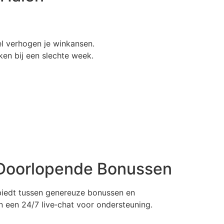
el verhogen je winkansen.
ken bij een slechte week.
 Doorlopende Bonussen
 biedt tussen genereuze bonussen en
en een 24/7 live‑chat voor ondersteuning.