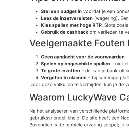
Stel een budget in
voordat je een bonus
Lees de inzetvereisten
(wagering). Een
Kies spellen met hoge RTP
. Slots zoal
Gebruik de cashback
om verliezen te ve
Veelgemaakte Fouten 
Geen aandacht voor de voorwaarden
–
Spelen op ongeschikte spellen
– niet e
Te grote inzetten
– dit kan je bankroll 
Vergeten te claimen
– bij sommige plat
Door deze valkuilen te vermijden, kun je de 
Waarom LuckyWave Cas
Na het analyseren van verschillende platform
gebruiksvriendelijkheid. De site heeft een Ne
Bovendien is de mobiele ervaring soepel; je 