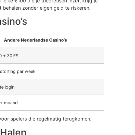
elke €100 die je theoretisch inzet, krijg je
t behalen zonder eigen geld te riskeren.
sino’s
Andere Nederlandse Casino’s
0 + 30 FS
 storting per week
te login
er maand
voor spelers die regelmatig terugkomen.
 Halen