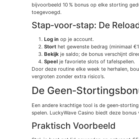
bijvoorbeeld 10 % bonus op elke storting ge
toegevoegd.
Stap‑voor‑stap: De Reload
Log in
op je account.
Stort
het gewenste bedrag (minimaal €1
Bekijk
je saldo; de bonus verschijnt dire
Speel
je favoriete slots of tafelspellen.
Door deze routine elke week te herhalen, bo
vergroten zonder extra risico’s.
De Geen‑Stortingsbonu
Een andere krachtige tool is de geen‑stortings
spelen. LuckyWave Casino biedt deze bonus v
Praktisch Voorbeeld