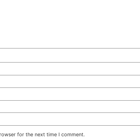
rowser for the next time I comment.