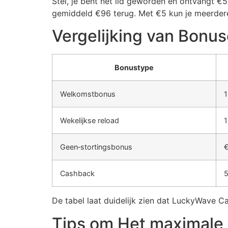
Stel, je bent net lid geworden en ontvangt €5 
gemiddeld €96 terug. Met €5 kun je meerdere r
Vergelijking van Bonus
Bonustype
Welkomstbonus
1
Wekelijkse reload
1
Geen‑stortingsbonus
€
Cashback
5
De tabel laat duidelijk zien dat LuckyWave C
Tips om Het maximale 