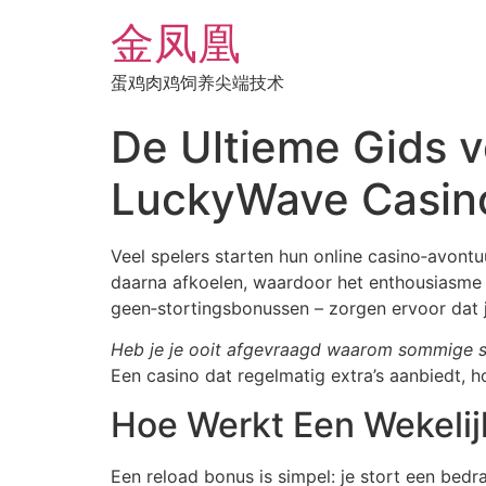
Skip
金凤凰
to
content
蛋鸡肉鸡饲养尖端技术
De Ultieme Gids 
LuckyWave Casin
Veel spelers starten hun online casino‑avon
daarna afkoelen, waardoor het enthousiasme 
geen‑stortingsbonussen – zorgen ervoor dat je
Heb je je ooit afgevraagd waarom sommige sp
Een casino dat regelmatig extra’s aanbiedt, h
Hoe Werkt Een Wekeli
Een reload bonus is simpel: je stort een bedra