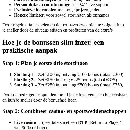
Persoonlijke accountmanager
en 24/7 live support
Exclusieve toernooien
met hoge prijzengelden
Hogere limieten
voor zowel stortingen als opnames
Door regelmatig te spelen en de bonusvoorwaarden te volgen, kun
je sneller door de niveaus stijgen en profiteren van de extra’s.
Hoe je de bonussen slim inzet: een
praktische aanpak
Stap 1: Plan je eerste drie stortingen
Storting 1
– Zet €100 in, ontvang €100 bonus (totaal €200).
Storting 2
– Zet €150 in, krijg €225 bonus (totaal €375).
Storting 3
– Zet €250 in, ontvang €500 bonus (totaal €750).
Door de bedragen te spreiden, houd je de inzetvereisten beheersbaar
en kun je sneller door de bonusfase heen.
Stap 2: Combineer casino‑ en sportweddenschappen
Live casino
– Speel tafels met een
RTP
(Return to Player)
van 96 % of hoger.