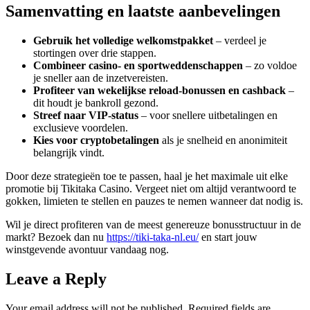
Samenvatting en laatste aanbevelingen
Gebruik het volledige welkomstpakket
– verdeel je
stortingen over drie stappen.
Combineer casino‑ en sportweddenschappen
– zo voldoe
je sneller aan de inzetvereisten.
Profiteer van wekelijkse reload‑bonussen en cashback
–
dit houdt je bankroll gezond.
Streef naar VIP‑status
– voor snellere uitbetalingen en
exclusieve voordelen.
Kies voor cryptobetalingen
als je snelheid en anonimiteit
belangrijk vindt.
Door deze strategieën toe te passen, haal je het maximale uit elke
promotie bij Tikitaka Casino. Vergeet niet om altijd verantwoord te
gokken, limieten te stellen en pauzes te nemen wanneer dat nodig is.
Wil je direct profiteren van de meest genereuze bonusstructuur in de
markt? Bezoek dan nu
https://tiki-taka-nl.eu/
en start jouw
winstgevende avontuur vandaag nog.
Leave a Reply
Your email address will not be published.
Required fields are