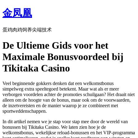
Skip
金凤凰
to
content
蛋鸡肉鸡饲养尖端技术
De Ultieme Gids voor het
Maximale Bonusvoordeel bij
Tikitaka Casino
Veel beginnende gokkers denken dat een welkomstbonus
simpelweg extra speeltegoed betekent. Maar wat als er meer
verborgen voordelen achter de promoties schuilgaan? Het draait niet
alleen om de hoogte van de bonus, maar ook om de voorwaarden,
de inzetvereisten en de manier waarop je ze combineert met
sportweddenschappen.
In dit artikel nemen we je stap voor stap mee door de wereld van
bonussen bij Tikitaka Casino. We laten zien hoe je de
welkomstbonus, wekelijkse reload‑bonussen en het VIP‑programma