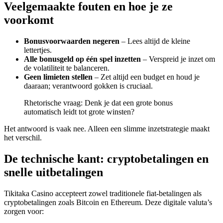
Veelgemaakte fouten en hoe je ze
voorkomt
Bonusvoorwaarden negeren
– Lees altijd de kleine
lettertjes.
Alle bonusgeld op één spel inzetten
– Verspreid je inzet om
de volatiliteit te balanceren.
Geen limieten stellen
– Zet altijd een budget en houd je
daaraan; verantwoord gokken is cruciaal.
Rhetorische vraag: Denk je dat een grote bonus
automatisch leidt tot grote winsten?
Het antwoord is vaak nee. Alleen een slimme inzetstrategie maakt
het verschil.
De technische kant: cryptobetalingen en
snelle uitbetalingen
Tikitaka Casino accepteert zowel traditionele fiat‑betalingen als
cryptobetalingen zoals Bitcoin en Ethereum. Deze digitale valuta’s
zorgen voor: