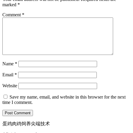
marked
*
Comment
*
Name
*
Email
*
Website
Save my name, email, and website in this browser for the next
time I comment.
蛋鸡肉鸡饲养尖端技术