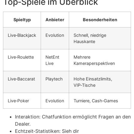
Top‑Spiele im Überblick
Spieltyp
Anbieter
Besonderheiten
Live‑Blackjack
Evolution
Schnell, niedrige
Hauskante
Live‑Roulette
NetEnt
Mehrere
Live
Kameraperspektiven
Live‑Baccarat
Playtech
Hohe Einsatzlimits,
VIP‑Tische
Live‑Poker
Evolution
Turniere, Cash‑Games
Interaktion: Chatfunktion ermöglicht Fragen an den
Dealer.
Echtzeit‑Statistiken: Sieh dir