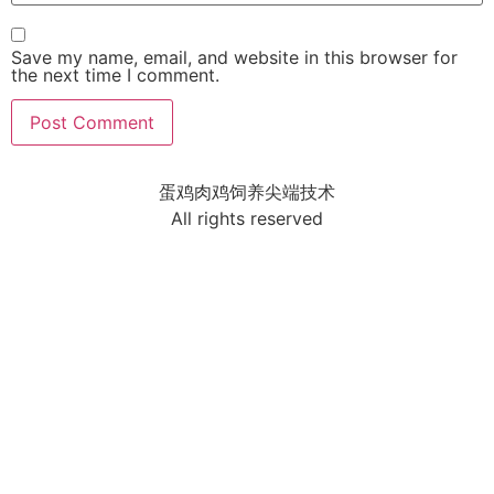
Save my name, email, and website in this browser for
the next time I comment.
蛋鸡肉鸡饲养尖端技术
All rights reserved