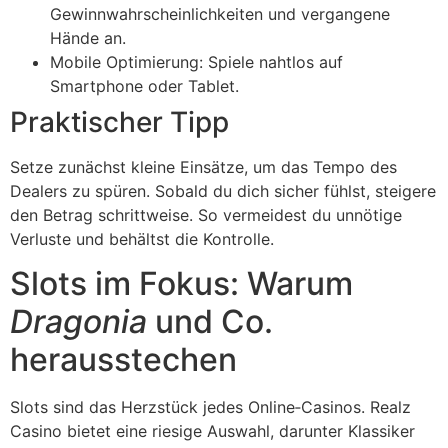
Gewinnwahrscheinlichkeiten und vergangene
Hände an.
Mobile Optimierung: Spiele nahtlos auf
Smartphone oder Tablet.
Praktischer Tipp
Setze zunächst kleine Einsätze, um das Tempo des
Dealers zu spüren. Sobald du dich sicher fühlst, steigere
den Betrag schrittweise. So vermeidest du unnötige
Verluste und behältst die Kontrolle.
Slots im Fokus: Warum
Dragonia
und Co.
herausstechen
Slots sind das Herzstück jedes Online‑Casinos. Realz
Casino bietet eine riesige Auswahl, darunter Klassiker