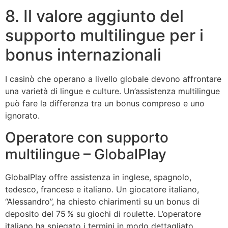
8. Il valore aggiunto del
supporto multilingue per i
bonus internazionali
I casinò che operano a livello globale devono affrontare
una varietà di lingue e culture. Un’assistenza multilingue
può fare la differenza tra un bonus compreso e uno
ignorato.
Operatore con supporto
multilingue – GlobalPlay
GlobalPlay offre assistenza in inglese, spagnolo,
tedesco, francese e italiano. Un giocatore italiano,
“Alessandro”, ha chiesto chiarimenti su un bonus di
deposito del 75 % su giochi di roulette. L’operatore
italiano ha spiegato i termini in modo dettagliato,