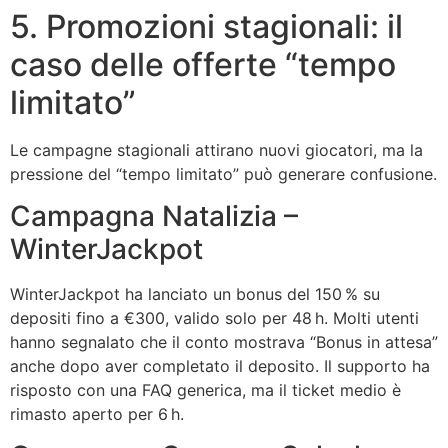
5. Promozioni stagionali: il
caso delle offerte “tempo
limitato”
Le campagne stagionali attirano nuovi giocatori, ma la
pressione del “tempo limitato” può generare confusione.
Campagna Natalizia –
WinterJackpot
WinterJackpot ha lanciato un bonus del 150 % su
depositi fino a €300, valido solo per 48 h. Molti utenti
hanno segnalato che il conto mostrava “Bonus in attesa”
anche dopo aver completato il deposito. Il supporto ha
risposto con una FAQ generica, ma il ticket medio è
rimasto aperto per 6 h.