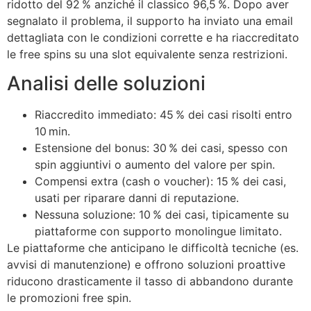
ridotto del 92 % anziché il classico 96,5 %. Dopo aver
segnalato il problema, il supporto ha inviato una email
dettagliata con le condizioni corrette e ha riaccreditato
le free spins su una slot equivalente senza restrizioni.
Analisi delle soluzioni
Riaccredito immediato: 45 % dei casi risolti entro
10 min.
Estensione del bonus: 30 % dei casi, spesso con
spin aggiuntivi o aumento del valore per spin.
Compensi extra (cash o voucher): 15 % dei casi,
usati per riparare danni di reputazione.
Nessuna soluzione: 10 % dei casi, tipicamente su
piattaforme con supporto monolingue limitato.
Le piattaforme che anticipano le difficoltà tecniche (es.
avvisi di manutenzione) e offrono soluzioni proattive
riducono drasticamente il tasso di abbandono durante
le promozioni free spin.