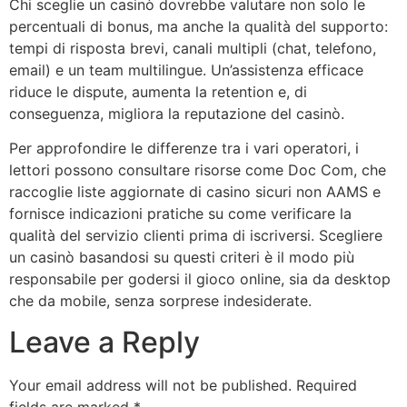
Chi sceglie un casinò dovrebbe valutare non solo le
percentuali di bonus, ma anche la qualità del supporto:
tempi di risposta brevi, canali multipli (chat, telefono,
email) e un team multilingue. Un’assistenza efficace
riduce le dispute, aumenta la retention e, di
conseguenza, migliora la reputazione del casinò.
Per approfondire le differenze tra i vari operatori, i
lettori possono consultare risorse come Doc Com, che
raccoglie liste aggiornate di casino sicuri non AAMS e
fornisce indicazioni pratiche su come verificare la
qualità del servizio clienti prima di iscriversi. Scegliere
un casinò basandosi su questi criteri è il modo più
responsabile per godersi il gioco online, sia da desktop
che da mobile, senza sorprese indesiderate.
Leave a Reply
Your email address will not be published.
Required
fields are marked
*