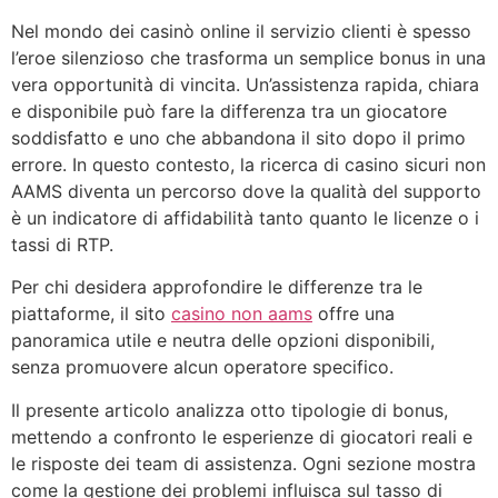
Nel mondo dei casinò online il servizio clienti è spesso
l’eroe silenzioso che trasforma un semplice bonus in una
vera opportunità di vincita. Un’assistenza rapida, chiara
e disponibile può fare la differenza tra un giocatore
soddisfatto e uno che abbandona il sito dopo il primo
errore. In questo contesto, la ricerca di casino sicuri non
AAMS diventa un percorso dove la qualità del supporto
è un indicatore di affidabilità tanto quanto le licenze o i
tassi di RTP.
Per chi desidera approfondire le differenze tra le
piattaforme, il sito
casino non aams
offre una
panoramica utile e neutra delle opzioni disponibili,
senza promuovere alcun operatore specifico.
Il presente articolo analizza otto tipologie di bonus,
mettendo a confronto le esperienze di giocatori reali e
le risposte dei team di assistenza. Ogni sezione mostra
come la gestione dei problemi influisca sul tasso di