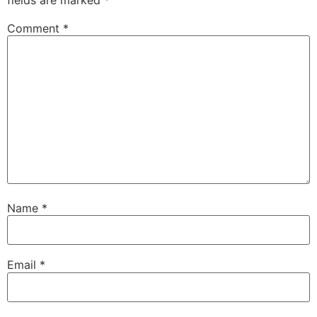
Comment
*
Name
*
Email
*