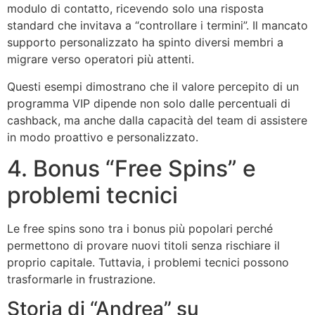
modulo di contatto, ricevendo solo una risposta
standard che invitava a “controllare i termini”. Il mancato
supporto personalizzato ha spinto diversi membri a
migrare verso operatori più attenti.
Questi esempi dimostrano che il valore percepito di un
programma VIP dipende non solo dalle percentuali di
cashback, ma anche dalla capacità del team di assistere
in modo proattivo e personalizzato.
4. Bonus “Free Spins” e
problemi tecnici
Le free spins sono tra i bonus più popolari perché
permettono di provare nuovi titoli senza rischiare il
proprio capitale. Tuttavia, i problemi tecnici possono
trasformarle in frustrazione.
Storia di “Andrea” su