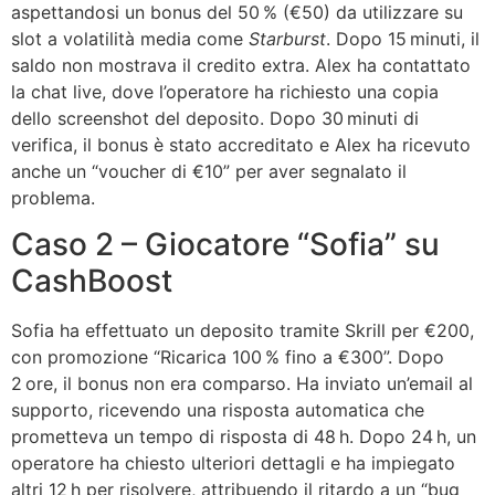
aspettandosi un bonus del 50 % (€50) da utilizzare su
slot a volatilità media come
Starburst
. Dopo 15 minuti, il
saldo non mostrava il credito extra. Alex ha contattato
la chat live, dove l’operatore ha richiesto una copia
dello screenshot del deposito. Dopo 30 minuti di
verifica, il bonus è stato accreditato e Alex ha ricevuto
anche un “voucher di €10” per aver segnalato il
problema.
Caso 2 – Giocatore “Sofia” su
CashBoost
Sofia ha effettuato un deposito tramite Skrill per €200,
con promozione “Ricarica 100 % fino a €300”. Dopo
2 ore, il bonus non era comparso. Ha inviato un’email al
supporto, ricevendo una risposta automatica che
prometteva un tempo di risposta di 48 h. Dopo 24 h, un
operatore ha chiesto ulteriori dettagli e ha impiegato
altri 12 h per risolvere, attribuendo il ritardo a un “bug