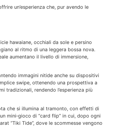
offrire un’esperienza che, pur avendo le
micie hawaiane, occhiali da sole e persino
giano al ritmo di una leggera bossa nova.
eale aumentano il livello di immersione,
antendo immagini nitide anche su dispositivi
semplice swipe, ottenendo una prospettiva a
mi tradizionali, rendendo l’esperienza più
ta che si illumina al tramonto, con effetti di
un mini‑gioco di “card flip” in cui, dopo ogni
Baccarat “Tiki Tide”, dove le scommesse vengono