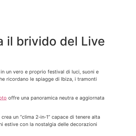
il brivido del Live
in un vero e proprio festival di luci, suoni e
e ricordano le spiagge di Ibiza, i tramonti
pto
offre una panoramica neutra e aggiornata
 crea un “clima 2‑in‑1” capace di tenere alta
ni estive con la nostalgia delle decorazioni