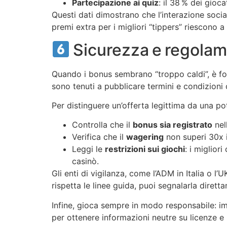
Partecipazione ai quiz
: il 38 % dei gio
Questi dati dimostrano che l’interazione socia
premi extra per i migliori “tippers” riescono 
Sicurezza e regolame
Quando i bonus sembrano “troppo caldi”, è fo
sono tenuti a pubblicare termini e condizioni ch
Per distinguere un’offerta legittima da una po
Controlla che il
bonus sia registrato
nel
Verifica che il
wagering
non superi 30x i
Leggi le
restrizioni sui giochi
: i miglior
casinò.
Gli enti di vigilanza, come l’ADM in Italia o 
rispetta le linee guida, puoi segnalarla diretta
Infine, gioca sempre in modo responsabile: im
per ottenere informazioni neutre su licenze e 