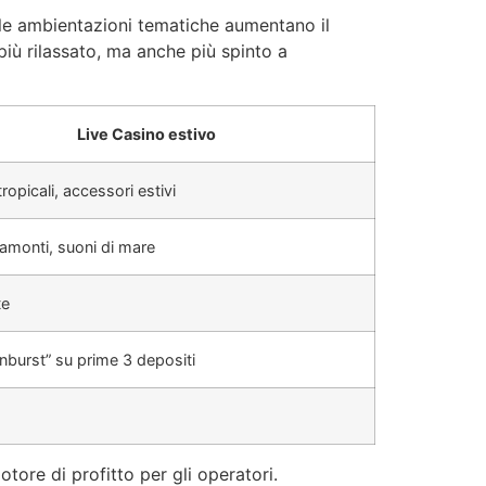
 le ambientazioni tematiche aumentano il
 più rilassato, ma anche più spinto a
Live Casino estivo
ropicali, accessori estivi
ramonti, suoni di mare
te
nburst” su prime 3 depositi
otore di profitto per gli operatori.