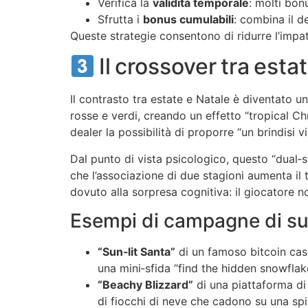
Verifica la
validità temporale
: molti bon
Sfrutta i
bonus cumulabili
: combina il d
Queste strategie consentono di ridurre l’impat
Il crossover tra esta
Il contrasto tra estate e Natale è diventato u
rosse e verdi, creando un effetto “tropical Chr
dealer la possibilità di proporre “un brindisi v
Dal punto di vista psicologico, questo “dual‑s
che l’associazione di due stagioni aumenta i
dovuto alla sorpresa cognitiva: il giocatore n
Esempi di campagne di s
“Sun‑lit Santa”
di un famoso bitcoin casi
una mini‑sfida “find the hidden snowflak
“Beachy Blizzard”
di una piattaforma di
di fiocchi di neve che cadono su una sp