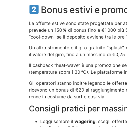
Bonus estivi e promo
Le offerte estive sono state progettate per atti
prevede un 150 % di bonus fino a €1 000 più 50
“cool‑down” se il deposito avviene tra le ore 1
Un altro strumento è il giro gratuito “splash”,
il valore del giro, fino a un massimo di €0,2
Il cashback “heat‑wave” è una promozione setti
(temperature sopra i 30 °C). Le piattaforme i
Gli operatori stanno inoltre legando le offerte
ricevono un bonus di €20 al raggiungimento di
renne in costume da surf e così via.
Consigli pratici per massi
Leggi sempre il
wagering
: scegli offer