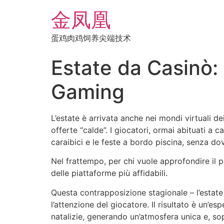
金凤凰
蛋鸡肉鸡饲养尖端技术
Estate da Casinò: 
Gaming
L’estate è arrivata anche nei mondi virtuali dei
offerte “calde”. I giocatori, ormai abituati a
caraibici e le feste a bordo piscina, senza dov
Nel frattempo, per chi vuole approfondire il p
delle piattaforme più affidabili.
Questa contrapposizione stagionale – l’estate d
l’attenzione del giocatore. Il risultato è un’
natalizie, generando un’atmosfera unica e, sop