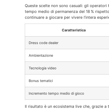
Queste scelte non sono casuali: gli operator
tempo medio di permanenza del 18 % rispetto ai 
continuare a giocare per vivere l’intera esper
Caratteristica
Dress code dealer
Ambientazione
Tecnologia video
Bonus tematici
Incremento tempo medio di gioco
Il risultato è un ecosistema live che, grazie a