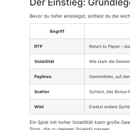
Der Einstieg: Grundle
Bevor du tiefer einsteigst, solltest du die wic
Begriff
RTP
Return to Player – d
Volatilität
Wie stark die Gewinn
Paylines
Gewinnlinien, auf d
Scatter
Symbol, das Bonus‑R
Wild
Ersetzt andere Symb
Ein Spiel mit hoher Volatilität kann große Ge
Slots, die zu deinem Spielstil passen.