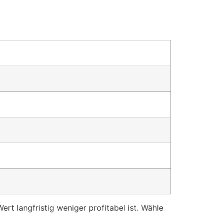
rt langfristig weniger profitabel ist. Wähle