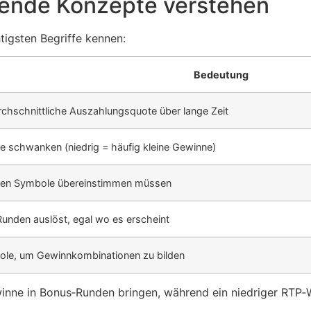
gende Konzepte verstehen
htigsten Begriffe kennen:
Bedeutung
urchschnittliche Auszahlungsquote über lange Zeit
e schwanken (niedrig = häufig kleine Gewinne)
enen Symbole übereinstimmen müssen
unden auslöst, egal wo es erscheint
ole, um Gewinnkombinationen zu bilden
winne in Bonus‑Runden bringen, während ein niedriger RTP‑We