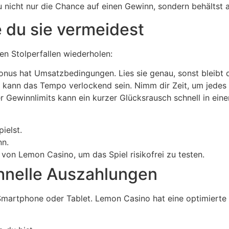
u nicht nur die Chance auf einen Gewinn, sondern behältst a
 du sie vermeidest
lben Stolperfallen wiederholen:
onus hat Umsatzbedingungen. Lies sie genau, sonst bleibt 
 kann das Tempo verlockend sein. Nimm dir Zeit, um jede
r Gewinnlimits kann ein kurzer Glücksrausch schnell in eine
ielst.
nn.
von Lemon Casino, um das Spiel risikofrei zu testen.
hnelle Auszahlungen
martphone oder Tablet. Lemon Casino hat eine optimierte m