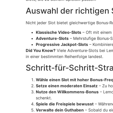
Auswahl der richtigen
Nicht jeder Slot bietet gleichwertige Bonus‑R
Klassische Video‑Slots
– Oft mit einem 
Adventure‑Slots
– Mehrstufige Bonus‑Spi
Progressive Jackpot‑Slots
– Kombiniere
Did You Know?
Viele Adventure‑Slots bei Lem
in einer bestimmten Reihenfolge landest.
Schritt‑für‑Schritt‑S
Wähle einen Slot mit hoher Bonus‑Fre
Setze einen moderaten Einsatz
– Zu ho
Nutze den Willkommens‑Bonus
– Lemon
schenkt.
Spiele die Freispiele bewusst
– Während 
Verwalte dein Guthaben
– Sobald du ei