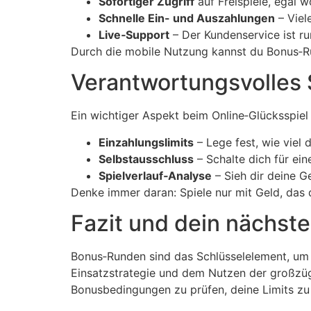
Sofortiger Zugriff
auf Freispiele, egal w
Schnelle Ein- und Auszahlungen
– Viel
Live‑Support
– Der Kundenservice ist ru
Durch die mobile Nutzung kannst du Bonus‑Run
Verantwortungsvolles 
Ein wichtiger Aspekt beim Online‑Glücksspiel
Einzahlungslimits
– Lege fest, wie viel
Selbstausschluss
– Schalte dich für ein
Spielverlauf‑Analyse
– Sieh dir deine G
Denke immer daran: Spiele nur mit Geld, das d
Fazit und dein nächste
Bonus‑Runden sind das Schlüsselelement, um 
Einsatzstrategie und dem Nutzen der großzüg
Bonusbedingungen zu prüfen, deine Limits zu 