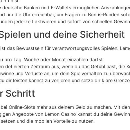
o du bist.
e deutsche Banken und E‑Wallets ermöglichen Auszahlungen
nd um die Uhr erreichbar, um Fragen zu Bonus‑Runden sofor
den jederzeit aktivieren und sofort von schnellen Gewinne
Spielen und deine Sicherheit
 ist das Bewusstsein für verantwortungsvolles Spielen. Lem
 du pro Tag, Woche oder Monat einzahlen darfst.
en definierten Zeitraum aus, wenn du das Gefühl hast, die Ko
ewinne und Verluste an, um dein Spielverhalten zu überwac
u dir leisten kannst zu verlieren und setze dir klare Grenze
r Schritt
bei Online‑Slots mehr aus deinem Geld zu machen. Mit dem 
igen Angebote von Lemon Casino kannst du deine Gewinnch
setzen und die mobilen Vorteile zu nutzen.