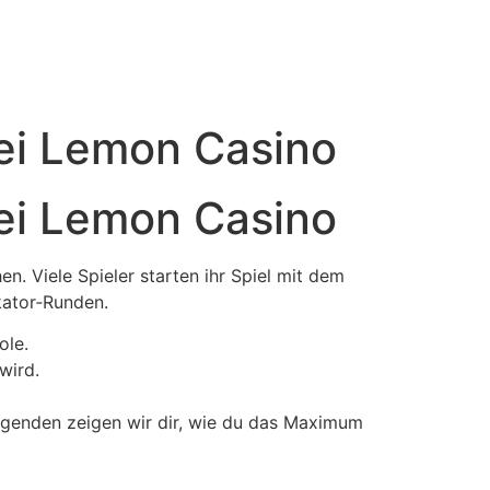
ei Lemon Casino
ei Lemon Casino
. Viele Spieler starten ihr Spiel mit dem
kator‑Runden.
ole.
wird.
olgenden zeigen wir dir, wie du das Maximum