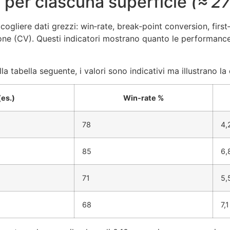
i per ciascuna superficie
(≈ 2
cogliere dati grezzi: win‑rate, break‑point conversion, firs
ione (CV). Questi indicatori mostrano quanto le performance 
tabella seguente, i valori sono indicativi ma illustrano la d
(es.)
Win‑rate %
78
4,
85
6,
71
5,
68
7,1