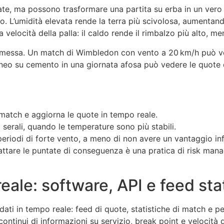
te, ma possono trasformare una partita su erba in un vero c
o. L’umidità elevata rende la terra più scivolosa, aumentando
velocità della palla: il caldo rende il rimbalzo più alto, me
mmessa. Un match di Wimbledon con vento a 20 km/h può ved
neo su cemento in una giornata afosa può vedere le quote de
match e aggiorna le quote in tempo reale.
serali, quando le temperature sono più stabili.
e periodi di forte vento, a meno di non avere un vantaggio in
tare le puntate di conseguenza è una pratica di risk manag
reale: software, API e feed sta
ti in tempo reale: feed di quote, statistiche di match e pers
ontinui di informazioni su servizio, break point e velocità d