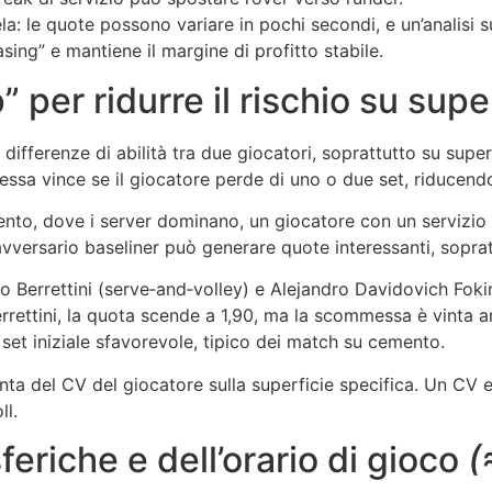
ela: le quote possono variare in pochi secondi, e un’analisi
hasing” e mantiene il margine di profitto stabile.
 per ridurre il rischio su super
differenze di abilità tra due giocatori, soprattutto su super
ssa vince se il giocatore perde di uno o due set, riducendo 
to, dove i server dominano, un giocatore con un servizio po
avversario baseliner può generare quote interessanti, sopra
Berrettini (serve‑and‑volley) e Alejandro Davidovich Fokina
rrettini, la quota scende a 1,90, ma la scommessa è vinta a
n set iniziale sfavorevole, tipico dei match su cemento.
tenta del CV del giocatore sulla superficie specifica. Un C
ll.
feriche e dell’orario di gioco
(