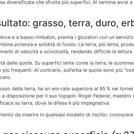
sa diversificata che sfrutta più superfici. Al termine avrai a
sultato: grasso, terra, duro, e
eloce e a basso rimbalzo, premia i giocatori con un servizi
bina potenza e solidità di fondo. La terra, più lenta, produ
enti di velocità e scivolosità, rendendo difficile la lettura
ilità delle quote. Su superfici lente come la terra, le scom
più frequenti. Al contrario, sull’erba le quote sono più “co
cato.
so della terra, ha un win‑rate superiore al 85 % nei tornei
a disposizione per il suo topspin. Roger Federer, maestro d
efficace su terra, dove la difesa è più impegnativa.
lemento da inserire in qualsiasi modello di rischio: conoscer