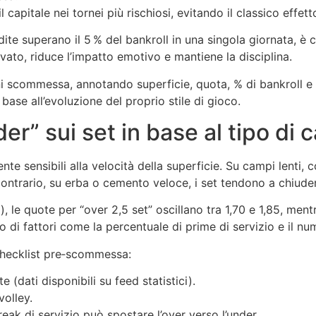
apitale nei tornei più rischiosi, evitando il classico effett
rdite superano il 5 % del bankroll in una singola giornata, è
ato, riduce l’impatto emotivo e mantiene la disciplina.
i scommessa, annotando superficie, quota, % di bankroll e ri
 base all’evoluzione del proprio stile di gioco.
er” sui set in base al tipo di
e sensibili alla velocità della superficie. Su campi lenti, 
 contrario, su erba o cemento veloce, i set tendono a chiuder
 le quote per “over 2,5 set” oscillano tra 1,70 e 1,85, mentr
i fattori come la percentuale di prime di servizio e il num
 checklist pre‑scommessa:
 (dati disponibili su feed statistici).
volley.
reak di servizio può spostare l’over verso l’under.