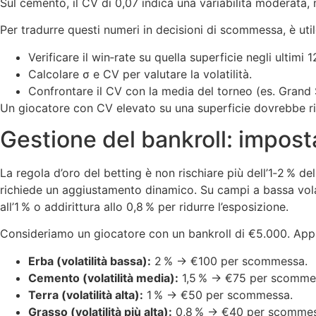
Sul cemento, il CV di 0,07 indica una variabilità moderata,
Per tradurre questi numeri in decisioni di scommessa, è util
Verificare il win‑rate su quella superficie negli ultimi 1
Calcolare σ e CV per valutare la volatilità.
Confrontare il CV con la media del torneo (es. Grand
Un giocatore con CV elevato su una superficie dovrebbe ri
Gestione del bankroll: imposta
La regola d’oro del betting è non rischiare più dell’1‑2 % de
richiede un aggiustamento dinamico. Su campi a bassa volatil
all’1 % o addirittura allo 0,8 % per ridurre l’esposizione.
Consideriamo un giocatore con un bankroll di €5.000. Appl
Erba (volatilità bassa):
2 % → €100 per scommessa.
Cemento (volatilità media):
1,5 % → €75 per scomme
Terra (volatilità alta):
1 % → €50 per scommessa.
Grasso (volatilità più alta):
0,8 % → €40 per scommes