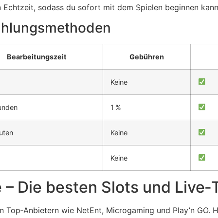
n Echtzeit, sodass du sofort mit dem Spielen beginnen kann
Zahlungsmethoden
Bearbeitungszeit
Gebühren
Keine
unden
1 %
uten
Keine
Keine
ce – Die besten Slots und Live‑
von Top‑Anbietern wie NetEnt, Microgaming und Play’n GO. Hi