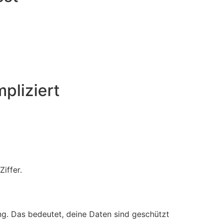
mpliziert
iffer.
ng. Das bedeutet, deine Daten sind geschützt