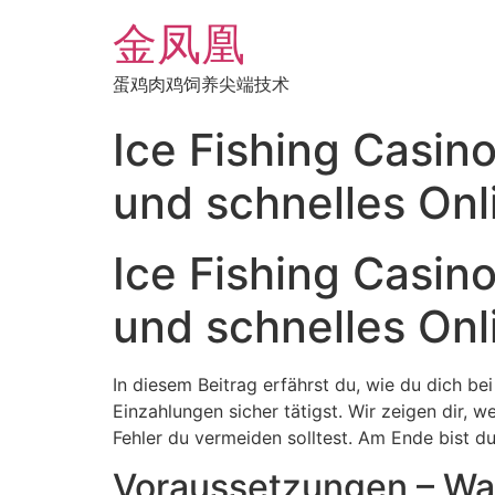
金凤凰
蛋鸡肉鸡饲养尖端技术
Ice Fishing Casino
und schnelles Onl
Ice Fishing Casino
und schnelles Onl
In diesem Beitrag erfährst du, wie du dich be
Einzahlungen sicher tätigst. Wir zeigen dir, 
Fehler du vermeiden solltest. Am Ende bist d
Voraussetzungen – Was