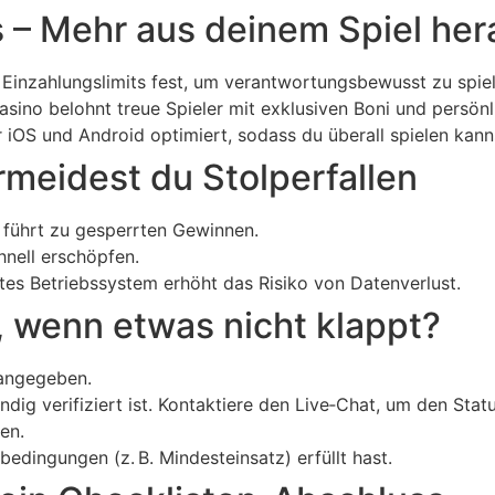
s – Mehr aus deinem Spiel he
d Einzahlungslimits fest, um verantwortungsbewusst zu spie
 Casino belohnt treue Spieler mit exklusiven Boni und pers
r iOS und Android optimiert, sodass du überall spielen kann
rmeidest du Stolperfallen
 führt zu gesperrten Gewinnen.
nell erschöpfen.
etes Betriebssystem erhöht das Risiko von Datenverlust.
, wenn etwas nicht klappt?
 angegeben.
ändig verifiziert ist. Kontaktiere den Live‑Chat, um den Stat
en.
bedingungen (z. B. Mindesteinsatz) erfüllt hast.