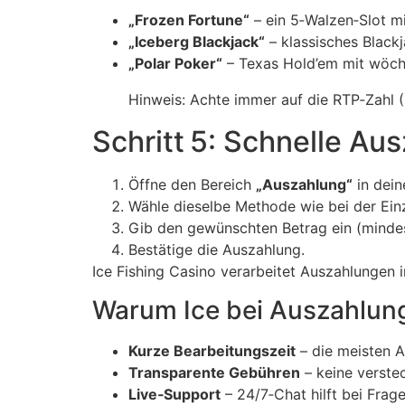
„Frozen Fortune“
– ein 5‑Walzen‑Slot mit
„Iceberg Blackjack“
– klassisches Blackj
„Polar Poker“
– Texas Hold’em mit wöche
Hinweis: Achte immer auf die RTP‑Zahl (R
Schritt 5: Schnelle Au
Öffne den Bereich
„Auszahlung“
in dein
Wähle dieselbe Methode wie bei der Einz
Gib den gewünschten Betrag ein (mindes
Bestätige die Auszahlung.
Ice Fishing Casino verarbeitet Auszahlungen 
Warum Ice bei Auszahlun
Kurze Bearbeitungszeit
– die meisten A
Transparente Gebühren
– keine verste
Live‑Support
– 24/7‑Chat hilft bei Frage