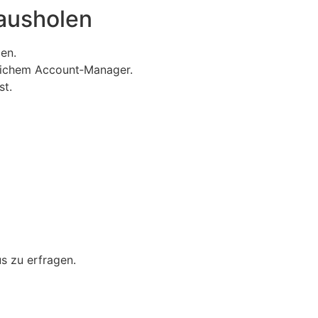
rausholen
len.
önlichem Account‑Manager.
st.
us zu erfragen.