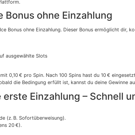
lattform.
ce Bonus ohne Einzahlung
 Ice Bonus ohne Einzahlung. Dieser Bonus ermöglicht dir, k
uf ausgewählte Slots
mit 0,10 € pro Spin. Nach 100 Spins hast du 10 € eingesetzt
bald die Bedingung erfüllt ist, kannst du deine Gewinne au
e erste Einzahlung – Schnell u
e (z. B. Sofortüberweisung).
ens 20 €).