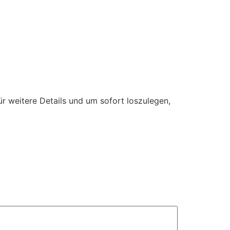
ür weitere Details und um sofort loszulegen,