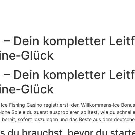
 – Dein kompletter Leit
ine‑Glück
 – Dein kompletter Leit
ine‑Glück
i Ice Fishing Casino registrierst, den Willkommens‑Ice Bonu
welche Spiele du zuerst ausprobieren solltest, wie du schnel
u bereit, sofort loszulegen und das Beste aus dem deutsch
 du brauchst, bevor du start