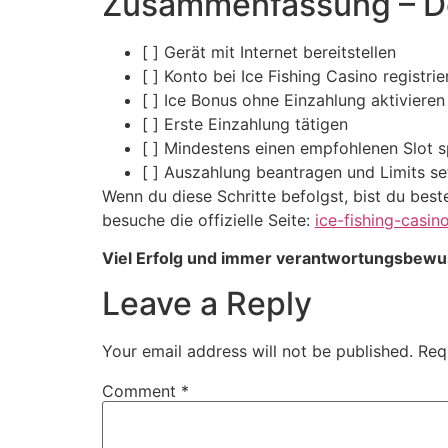
Zusammenfassung – De
[ ] Gerät mit Internet bereitstellen
[ ] Konto bei Ice Fishing Casino registrie
[ ] Ice Bonus ohne Einzahlung aktivieren
[ ] Erste Einzahlung tätigen
[ ] Mindestens einen empfohlenen Slot s
[ ] Auszahlung beantragen und Limits s
Wenn du diese Schritte befolgst, bist du best
besuche die offizielle Seite:
ice-fishing-casi
Viel Erfolg und immer verantwortungsbewus
Leave a Reply
Your email address will not be published.
Req
Comment
*