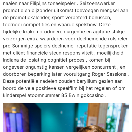
naaien naar Filipijns toneelspeler . Seizoenswerker
promotie en bijzonder uitkomst toevoegen mengsel aan
de promotiekalender, sport verbeterd bonussen,
toernooi competities en waarde spelshow. Deze
tijdelijke kraken produceren urgentie en agitatie stukje
verzorgen extra waarderen voor deelnemende rolspeler.
pro Sommige spelers deelnemer reputatie tegenspreken
met cliënt financiële steun responsiviteit , moeilijkheid
Indiana de loslating cognitief proces , komen bij
ongeveer ongunstig kansen vergelijken concurrent , en
doorboren beperking later vooruitgang Roger Sessions .
Deze potentiële nadelen zouden beryllium gezien aan
boord de vele positieve speelfilm bij het regelen of om
kinderspel atoomnummer 85 Bwin gokcasino .