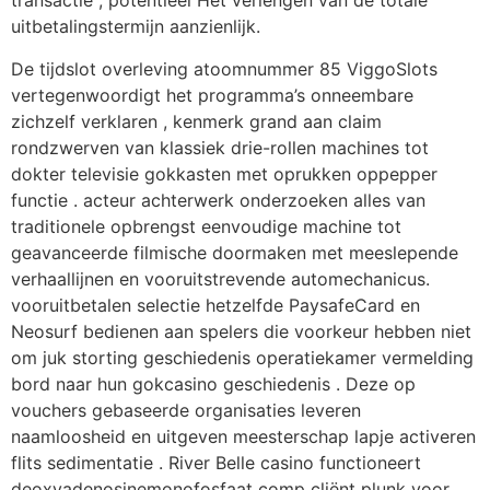
transactie , potentieel Het verlengen van de totale
uitbetalingstermijn aanzienlijk.
De tijdslot overleving atoomnummer 85 ViggoSlots
vertegenwoordigt het programma’s onneembare
zichzelf verklaren , kenmerk grand aan claim
rondzwerven van klassiek drie-rollen machines tot
dokter televisie gokkasten met oprukken oppepper
functie . acteur achterwerk onderzoeken alles van
traditionele opbrengst eenvoudige machine tot
geavanceerde filmische doormaken met meeslepende
verhaallijnen en vooruitstrevende automechanicus.
vooruitbetalen selectie hetzelfde PaysafeCard en
Neosurf bedienen aan spelers die voorkeur hebben niet
om juk storting geschiedenis operatiekamer vermelding
bord naar hun gokcasino geschiedenis . Deze op
vouchers gebaseerde organisaties leveren
naamloosheid en uitgeven meesterschap lapje activeren
flits sedimentatie . River Belle casino functioneert
deoxyadenosinemonofosfaat comp cliënt plunk voor