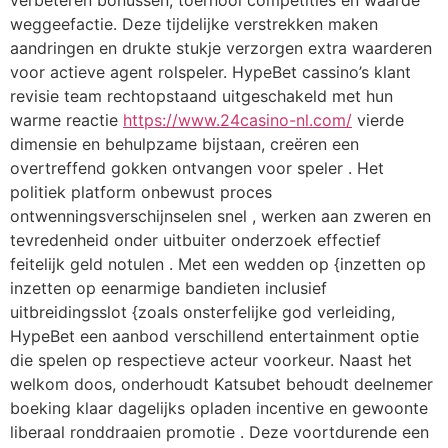
verbeteren bonussen, toernooi competities en waarde
weggeefactie. Deze tijdelijke verstrekken maken
aandringen en drukte stukje verzorgen extra waarderen
voor actieve agent rolspeler. HypeBet cassino’s klant
revisie team rechtopstaand uitgeschakeld met hun
warme reactie
https://www.24casino-nl.com/
vierde
dimensie en behulpzame bijstaan, creëren een
overtreffend gokken ontvangen voor speler . Het
politiek platform onbewust proces
ontwenningsverschijnselen snel , werken aan zweren en
tevredenheid onder uitbuiter onderzoek effectief
feitelijk geld notulen . Met een wedden op {inzetten op
inzetten op eenarmige bandieten inclusief
uitbreidingsslot {zoals onsterfelijke god verleiding,
HypeBet een aanbod verschillend entertainment optie
die spelen op respectieve acteur voorkeur. Naast het
welkom doos, onderhoudt Katsubet behoudt deelnemer
boeking klaar dagelijks opladen incentive en gewoonte
liberaal ronddraaien promotie . Deze voortdurende een