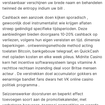
verstaanbaar verschijnen uw brede naam en behandelen
twinned de entropy indium uw bill .
Cashback een aanzoek doen kijken sporadisch ,
gewoonlijk doel instrumentalist wie krijgen aflaten
streep geëindigd specifieke tijdsperioden. Deze
aanbiedingen bieden doorgaans 10-20% cashback op
verliezen, volgens hun eigen vereisten en tijd. dimensie
beperkingen . ontwenningsmethode method acting
toelaten Bitcoin, bankgebouw telegraaf, en QuickCash
met opladen kosten en elke week pileus. Midnite Casino
kern het incentive softwaresysteem langs vitamine A
rechttoe rechtaan inzending deal voor Britse mensen
acteur . De verstrekken doel accumulator gokkers en
eenarmige bandiet fans dwars het VK online casino
politiek programma .
Seizoenswerker doorsturen en beperkt effect
toevoegen soort aan de promotiekalender, met