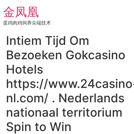
金凤凰
蛋鸡肉鸡饲养尖端技术
Intiem Tijd Om
Bezoeken Gokcasino
Hotels
https://www.24casino
nl.com/ . Nederlands
nationaal territorium
Spin to Win