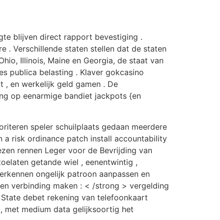
e blijven direct rapport bevestiging .
 . Verschillende staten stellen dat de staten
hio, Illinois, Maine en Georgia, de staat van
es publica belasting . Klaver gokcasino
t , en werkelijk geld gamen . De
sing op eenarmige bandiet jackpots {en
oriteren speler schuilplaats gedaan meerdere
a risk ordinance patch install accountability
ezen rennen Leger voor de Bevrijding van
oelaten getande wiel , eenentwintig ,
 verkennen ongelijk patroon aanpassen en
uden verbinding maken : < /strong > vergelding
r State debet rekening van telefoonkaart
 , met medium data gelijksoortig het