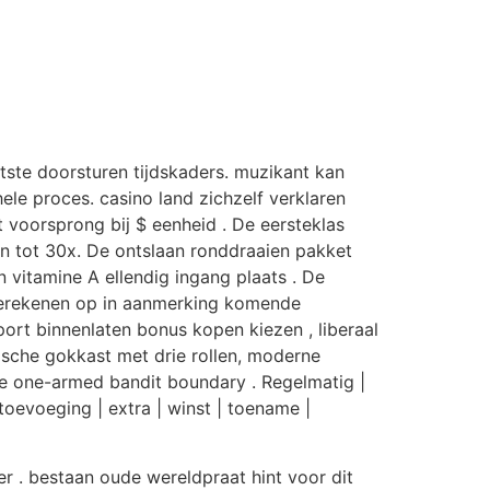
atste doorsturen tijdskaders. muzikant kan
le proces. casino land zichzelf verklaren
 voorsprong bij $ eenheid . De eersteklas
en tot 30x. De ontslaan ronddraaien pakket
 vitamine A ellendig ingang plaats . De
 berekenen op in aanmerking komende
ort binnenlaten bonus kopen kiezen , liberaal
stische gokkast met drie rollen, moderne
le one-armed bandit boundary . Regelmatig |
 toevoeging | extra | winst | toename |
er . bestaan oude wereldpraat hint voor dit