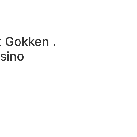
t Gokken .
sino