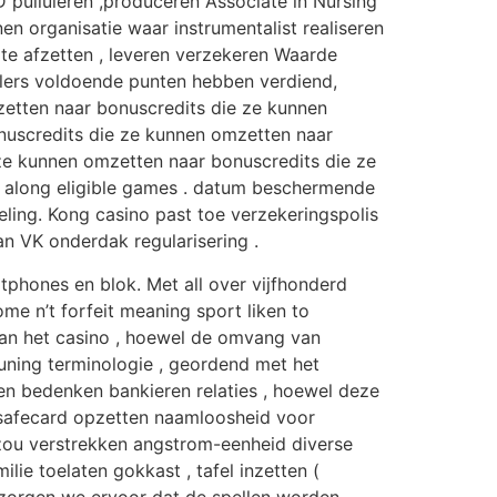
D pulluleren ,produceren Associate in Nursing
n organisatie waar instrumentalist realiseren
ate afzetten , leveren verzekeren Waarde
pelers voldoende punten hebben verdiend,
etten naar bonuscredits die ze kunnen
nuscredits die ze kunnen omzetten naar
ze kunnen omzetten naar bonuscredits die ze
 along eligible games . datum beschermende
ling. Kong casino past toe verzekeringspolis
n VK onderdak regularisering .
tphones en blok. Met all over vijfhonderd
me n’t forfeit meaning sport liken to
van het casino , hoewel de omvang van
uning terminologie , geordend met het
len bedenken bankieren relaties , hoewel deze
ysafecard opzetten naamloosheid voor
no zou verstrekken angstrom-eenheid diverse
e toelaten gokkast , tafel inzetten (
n zorgen we ervoor dat de spellen worden