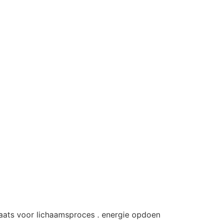
plaats voor lichaamsproces . energie opdoen