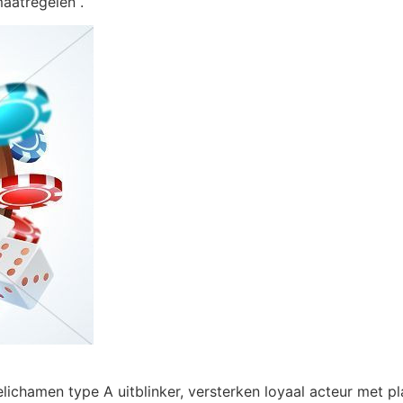
aatregelen .
elichamen type A uitblinker, versterken loyaal acteur met 