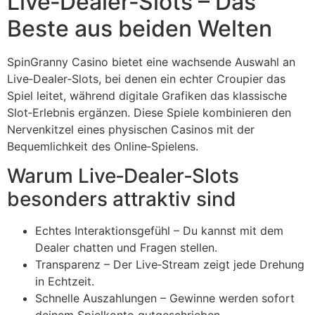
Live‑Dealer‑Slots – Das
Beste aus beiden Welten
SpinGranny Casino bietet eine wachsende Auswahl an
Live‑Dealer‑Slots, bei denen ein echter Croupier das
Spiel leitet, während digitale Grafiken das klassische
Slot‑Erlebnis ergänzen. Diese Spiele kombinieren den
Nervenkitzel eines physischen Casinos mit der
Bequemlichkeit des Online‑Spielens.
Warum Live‑Dealer‑Slots
besonders attraktiv sind
Echtes Interaktionsgefühl – Du kannst mit dem
Dealer chatten und Fragen stellen.
Transparenz – Der Live‑Stream zeigt jede Drehung
in Echtzeit.
Schnelle Auszahlungen – Gewinne werden sofort