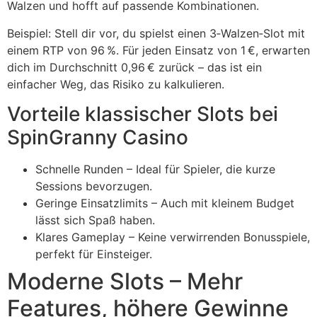
Walzen und hofft auf passende Kombinationen.
Beispiel: Stell dir vor, du spielst einen 3‑Walzen‑Slot mit
einem RTP von 96 %. Für jeden Einsatz von 1 €, erwarten
dich im Durchschnitt 0,96 € zurück – das ist ein
einfacher Weg, das Risiko zu kalkulieren.
Vorteile klassischer Slots bei
SpinGranny Casino
Schnelle Runden – Ideal für Spieler, die kurze
Sessions bevorzugen.
Geringe Einsatzlimits – Auch mit kleinem Budget
lässt sich Spaß haben.
Klares Gameplay – Keine verwirrenden Bonusspiele,
perfekt für Einsteiger.
Moderne Slots – Mehr
Features, höhere Gewinne