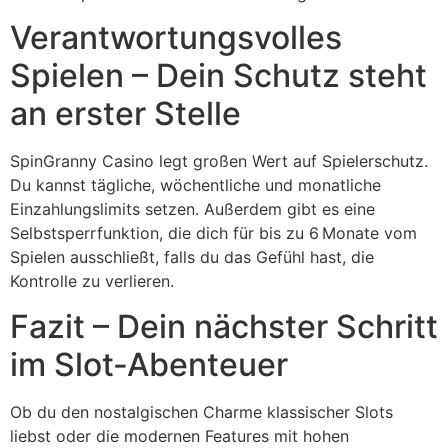
Verantwortungsvolles
Spielen – Dein Schutz steht
an erster Stelle
SpinGranny Casino legt großen Wert auf Spielerschutz.
Du kannst tägliche, wöchentliche und monatliche
Einzahlungslimits setzen. Außerdem gibt es eine
Selbstsperrfunktion, die dich für bis zu 6 Monate vom
Spielen ausschließt, falls du das Gefühl hast, die
Kontrolle zu verlieren.
Fazit – Dein nächster Schritt
im Slot‑Abenteuer
Ob du den nostalgischen Charme klassischer Slots
liebst oder die modernen Features mit hohen