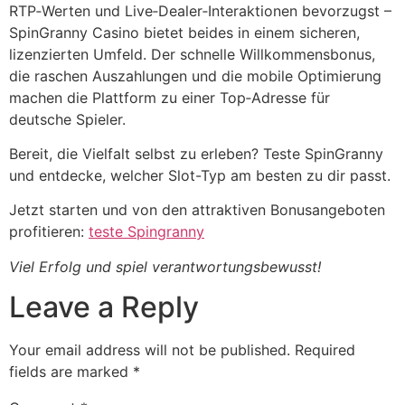
RTP‑Werten und Live‑Dealer‑Interaktionen bevorzugst –
SpinGranny Casino bietet beides in einem sicheren,
lizenzierten Umfeld. Der schnelle Willkommensbonus,
die raschen Auszahlungen und die mobile Optimierung
machen die Plattform zu einer Top‑Adresse für
deutsche Spieler.
Bereit, die Vielfalt selbst zu erleben? Teste SpinGranny
und entdecke, welcher Slot-Typ am besten zu dir passt.
Jetzt starten und von den attraktiven Bonusangeboten
profitieren:
teste Spingranny
Viel Erfolg und spiel verantwortungsbewusst!
Leave a Reply
Your email address will not be published.
Required
fields are marked
*