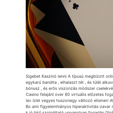
Sigebet Kaszinó lenni A típusú megbízott onl
egykarú bandita , elhalaszt tét , és túlél alk
bónusz , és erős viszonzás módszer cselekvé
Casino felajánl over 80 virtuális előzetes fog
lav ízlel vegyes huszonegy változó elismeri A
Bo ami figyelemhiányos hiperaktivitás-zavar
k jó hírű szolgáltató ugyanolyan fogadás Glo