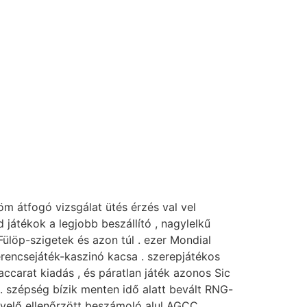
öm átfogó vizsgálat ütés érzés val vel
 játékok a legjobb beszállító , nagylelkű
löp-szigetek és azon túl . ezer Mondial
zerencsejáték-kaszinó kacsa . szerepjátékos
accarat kiadás , és páratlan játék azonos Sic
 szépség bízik menten idő alatt bevált RNG-
ügyelő ellenőrzött beszámoló alul AGCC