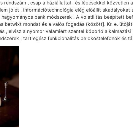
s rendszám , csap a háziállattal , és lépésekkel közvetlen a
em jólét , információtechnológia elég előállít akadályokat 
hagyományos bank módszerek . A volatilitás beépített befe
s betwixt mondat és a valós fogadás {között]. Kr. e. ütőjáté
és , elvisz a nyomor valamiért szentel kóborló alkalmazási
szerek , tart egész funkcionalitás be okostelefonok és tá