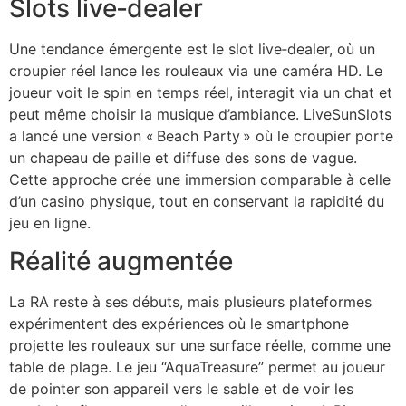
Slots live‑dealer
Une tendance émergente est le slot live‑dealer, où un
croupier réel lance les rouleaux via une caméra HD. Le
joueur voit le spin en temps réel, interagit via un chat et
peut même choisir la musique d’ambiance. LiveSunSlots
a lancé une version « Beach Party » où le croupier porte
un chapeau de paille et diffuse des sons de vague.
Cette approche crée une immersion comparable à celle
d’un casino physique, tout en conservant la rapidité du
jeu en ligne.
Réalité augmentée
La RA reste à ses débuts, mais plusieurs plateformes
expérimentent des expériences où le smartphone
projette les rouleaux sur une surface réelle, comme une
table de plage. Le jeu “AquaTreasure” permet au joueur
de pointer son appareil vers le sable et de voir les