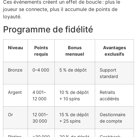
Ces événements créent un effet de boucle : plus le
joueur se connecte, plus il accumule de points de
loyauté.
Programme de fidélité
Niveau
Points
Bonus
Avantages
requis
mensuel
exclusifs
Bronze
0–4 000
5 % de dépôt
Support
standard
Argent
4 001–
10 % de dépôt
Retraits
12 000
+ 10 spins
accélérés
Or
12 001–
15 % de dépôt
Gestionnaire
30 000
+ 25 spins
de compte
Platine
>30 000
20 % de dépôt
Cashback