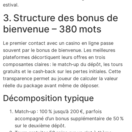
estival.
3. Structure des bonus de
bienvenue – 380 mots
Le premier contact avec un casino en ligne passe
souvent par le bonus de bienvenue. Les meilleures
plateformes décortiquent leurs offres en trois
composantes claires : le match‑up du dépôt, les tours
gratuits et le cash‑back sur les pertes initiales. Cette
transparence permet au joueur de calculer la valeur
réelle du package avant même de déposer.
Décomposition typique
Match‑up : 100 % jusqu’à 200 €, parfois
accompagné d’un bonus supplémentaire de 50 %
sur le deuxième dépôt.