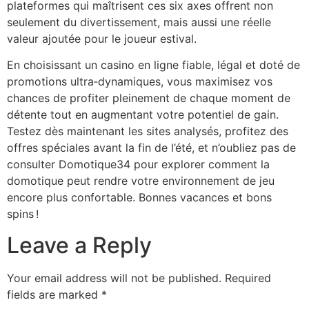
plateformes qui maîtrisent ces six axes offrent non
seulement du divertissement, mais aussi une réelle
valeur ajoutée pour le joueur estival.
En choisissant un casino en ligne fiable, légal et doté de
promotions ultra‑dynamiques, vous maximisez vos
chances de profiter pleinement de chaque moment de
détente tout en augmentant votre potentiel de gain.
Testez dès maintenant les sites analysés, profitez des
offres spéciales avant la fin de l’été, et n’oubliez pas de
consulter Domotique34 pour explorer comment la
domotique peut rendre votre environnement de jeu
encore plus confortable. Bonnes vacances et bons
spins !
Leave a Reply
Your email address will not be published.
Required
fields are marked
*