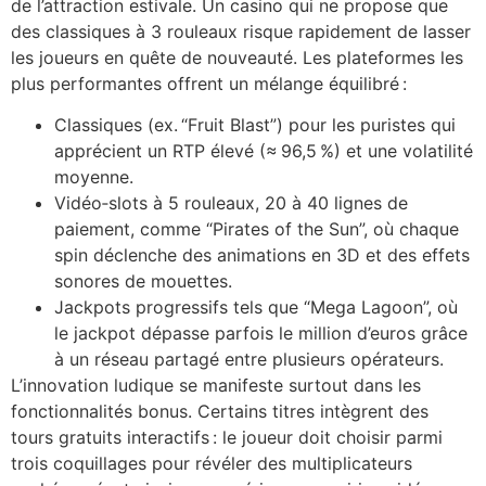
de l’attraction estivale. Un casino qui ne propose que
des classiques à 3 rouleaux risque rapidement de lasser
les joueurs en quête de nouveauté. Les plateformes les
plus performantes offrent un mélange équilibré :
Classiques (ex. “Fruit Blast”) pour les puristes qui
apprécient un RTP élevé (≈ 96,5 %) et une volatilité
moyenne.
Vidéo‑slots à 5 rouleaux, 20 à 40 lignes de
paiement, comme “Pirates of the Sun”, où chaque
spin déclenche des animations en 3D et des effets
sonores de mouettes.
Jackpots progressifs tels que “Mega Lagoon”, où
le jackpot dépasse parfois le million d’euros grâce
à un réseau partagé entre plusieurs opérateurs.
L’innovation ludique se manifeste surtout dans les
fonctionnalités bonus. Certains titres intègrent des
tours gratuits interactifs : le joueur doit choisir parmi
trois coquillages pour révéler des multiplicateurs