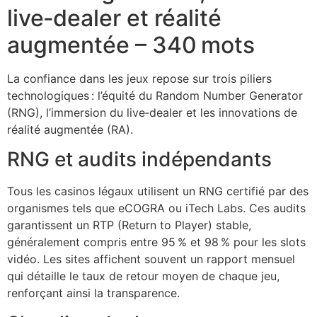
live‑dealer et réalité
augmentée – 340 mots
La confiance dans les jeux repose sur trois piliers
technologiques : l’équité du Random Number Generator
(RNG), l’immersion du live‑dealer et les innovations de
réalité augmentée (RA).
RNG et audits indépendants
Tous les casinos légaux utilisent un RNG certifié par des
organismes tels que eCOGRA ou iTech Labs. Ces audits
garantissent un RTP (Return to Player) stable,
généralement compris entre 95 % et 98 % pour les slots
vidéo. Les sites affichent souvent un rapport mensuel
qui détaille le taux de retour moyen de chaque jeu,
renforçant ainsi la transparence.