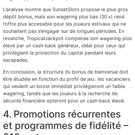
L’analyse montre que SunsetSlots propose le plus gros
dépôt bonus, mais son wagering plus bas (30 x) rend
l’offre plus accessible pour les joueurs estivaux qui ne
souhaitent pas s’engager sur de longues périodes. En
revanche, TropicalJackpot compense son wagering plus
élevé par un cash‑back généreux, idéal pour ceux qui
privilégient la protection du capital pendant leurs
escapades.
En conclusion, la structure du bonus de bienvenue doit
être étudiée en fonction du profil de jeu : les vacanciers
qui veulent un boost immédiat privilégieront un faible
wagering, tandis que les joueurs à la recherche de
sécurité financière opteront pour un cash‑back élevé.
4. Promotions récurrentes
et programmes de fidélité –