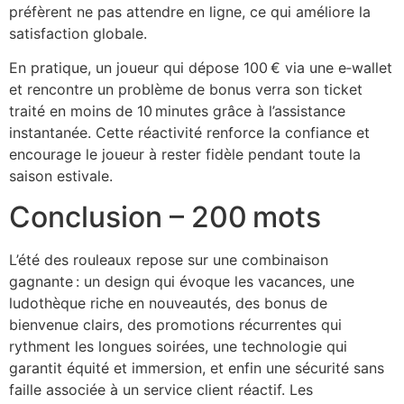
préfèrent ne pas attendre en ligne, ce qui améliore la
satisfaction globale.
En pratique, un joueur qui dépose 100 € via une e‑wallet
et rencontre un problème de bonus verra son ticket
traité en moins de 10 minutes grâce à l’assistance
instantanée. Cette réactivité renforce la confiance et
encourage le joueur à rester fidèle pendant toute la
saison estivale.
Conclusion – 200 mots
L’été des rouleaux repose sur une combinaison
gagnante : un design qui évoque les vacances, une
ludothèque riche en nouveautés, des bonus de
bienvenue clairs, des promotions récurrentes qui
rythment les longues soirées, une technologie qui
garantit équité et immersion, et enfin une sécurité sans
faille associée à un service client réactif. Les