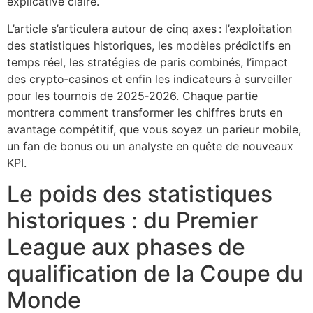
explicative claire.
L’article s’articulera autour de cinq axes : l’exploitation
des statistiques historiques, les modèles prédictifs en
temps réel, les stratégies de paris combinés, l’impact
des crypto‑casinos et enfin les indicateurs à surveiller
pour les tournois de 2025‑2026. Chaque partie
montrera comment transformer les chiffres bruts en
avantage compétitif, que vous soyez un parieur mobile,
un fan de bonus ou un analyste en quête de nouveaux
KPI.
Le poids des statistiques
historiques : du Premier
League aux phases de
qualification de la Coupe du
Monde