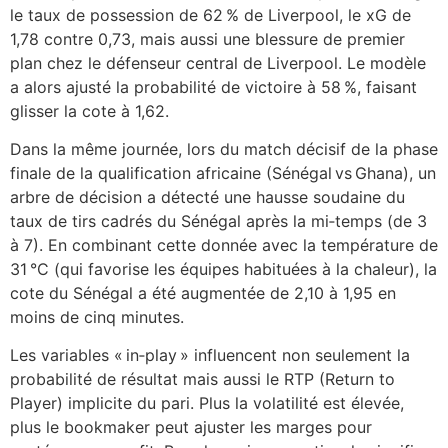
le taux de possession de 62 % de Liverpool, le xG de
1,78 contre 0,73, mais aussi une blessure de premier
plan chez le défenseur central de Liverpool. Le modèle
a alors ajusté la probabilité de victoire à 58 %, faisant
glisser la cote à 1,62.
Dans la même journée, lors du match décisif de la phase
finale de la qualification africaine (Sénégal vs Ghana), un
arbre de décision a détecté une hausse soudaine du
taux de tirs cadrés du Sénégal après la mi‑temps (de 3
à 7). En combinant cette donnée avec la température de
31 °C (qui favorise les équipes habituées à la chaleur), la
cote du Sénégal a été augmentée de 2,10 à 1,95 en
moins de cinq minutes.
Les variables « in‑play » influencent non seulement la
probabilité de résultat mais aussi le RTP (Return to
Player) implicite du pari. Plus la volatilité est élevée,
plus le bookmaker peut ajuster les marges pour