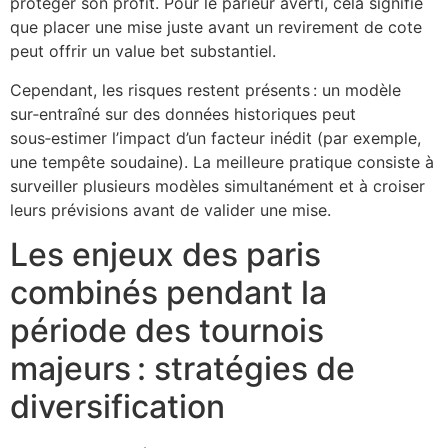
protéger son profit. Pour le parieur averti, cela signifie
que placer une mise juste avant un revirement de cote
peut offrir un value bet substantiel.
Cependant, les risques restent présents : un modèle
sur‑entraîné sur des données historiques peut
sous‑estimer l’impact d’un facteur inédit (par exemple,
une tempête soudaine). La meilleure pratique consiste à
surveiller plusieurs modèles simultanément et à croiser
leurs prévisions avant de valider une mise.
Les enjeux des paris
combinés pendant la
période des tournois
majeurs : stratégies de
diversification