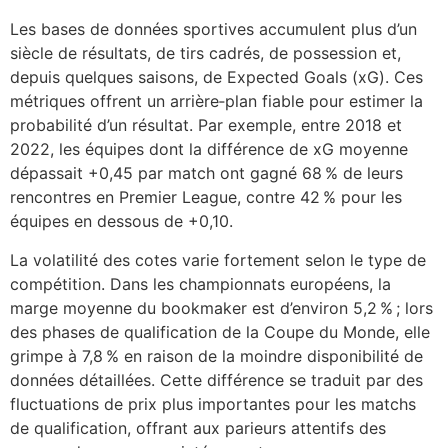
Les bases de données sportives accumulent plus d’un
siècle de résultats, de tirs cadrés, de possession et,
depuis quelques saisons, de Expected Goals (xG). Ces
métriques offrent un arrière‑plan fiable pour estimer la
probabilité d’un résultat. Par exemple, entre 2018 et
2022, les équipes dont la différence de xG moyenne
dépassait +0,45 par match ont gagné 68 % de leurs
rencontres en Premier League, contre 42 % pour les
équipes en dessous de +0,10.
La volatilité des cotes varie fortement selon le type de
compétition. Dans les championnats européens, la
marge moyenne du bookmaker est d’environ 5,2 % ; lors
des phases de qualification de la Coupe du Monde, elle
grimpe à 7,8 % en raison de la moindre disponibilité de
données détaillées. Cette différence se traduit par des
fluctuations de prix plus importantes pour les matchs
de qualification, offrant aux parieurs attentifs des