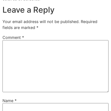
Leave a Reply
Your email address will not be published.
Required
fields are marked
*
Comment
*
Name
*