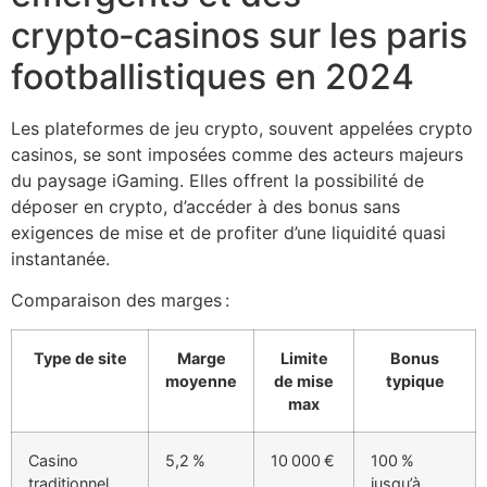
crypto‑casinos sur les paris
footballistiques en 2024
Les plateformes de jeu crypto, souvent appelées crypto
casinos, se sont imposées comme des acteurs majeurs
du paysage iGaming. Elles offrent la possibilité de
déposer en crypto, d’accéder à des bonus sans
exigences de mise et de profiter d’une liquidité quasi
instantanée.
Comparaison des marges :
Type de site
Marge
Limite
Bonus
moyenne
de mise
typique
max
Casino
5,2 %
10 000 €
100 %
traditionnel
jusqu’à