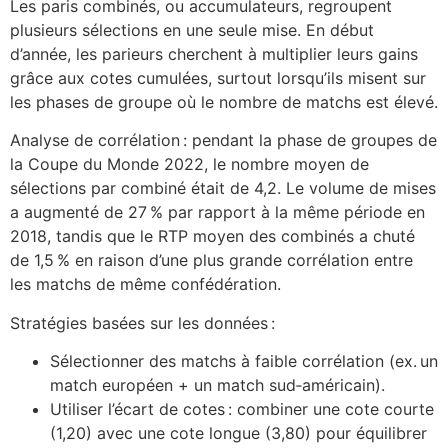
Les paris combinés, ou accumulateurs, regroupent
plusieurs sélections en une seule mise. En début
d’année, les parieurs cherchent à multiplier leurs gains
grâce aux cotes cumulées, surtout lorsqu’ils misent sur
les phases de groupe où le nombre de matchs est élevé.
Analyse de corrélation : pendant la phase de groupes de
la Coupe du Monde 2022, le nombre moyen de
sélections par combiné était de 4,2. Le volume de mises
a augmenté de 27 % par rapport à la même période en
2018, tandis que le RTP moyen des combinés a chuté
de 1,5 % en raison d’une plus grande corrélation entre
les matchs de même confédération.
Stratégies basées sur les données :
Sélectionner des matchs à faible corrélation (ex. un
match européen + un match sud‑américain).
Utiliser l’écart de cotes : combiner une cote courte
(1,20) avec une cote longue (3,80) pour équilibrer