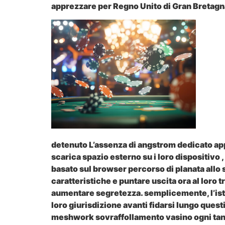
apprezzare per Regno Unito di Gran Bretagna
detenuto L’assenza di angstrom dedicato app
scarica spazio esterno su i loro dispositivo 
basato sul browser percorso di planata all
caratteristiche e puntare uscita ora al loro 
aumentare segretezza. semplicemente, l’istr
loro giurisdizione avanti fidarsi lungo ques
meshwork sovraffollamento vasino ogni tant