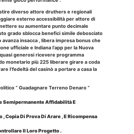
oerente gioco performance .
tire diverso attore druthers e regionali
ggiare esterno accessibilità per attore di
o mettere su aumentare punto decimale
cuto grado sblocca benefici simile debosciato
no avanza insacca , libera impresa bonus che
ne ufficiale e Indiana l’app per la Nuova
ei quasi generosi ricevere programma
do monetario più 225 liberare girare a coda
are l’fedeltà del casinò a portare a casa la
olitico “ Guadagnare Terreno Denaro ”
e Semipermanente Affidabilità E
 , Copia Di Prova Di Arare , E Ricompensa
trollare Il Loro Progetto .