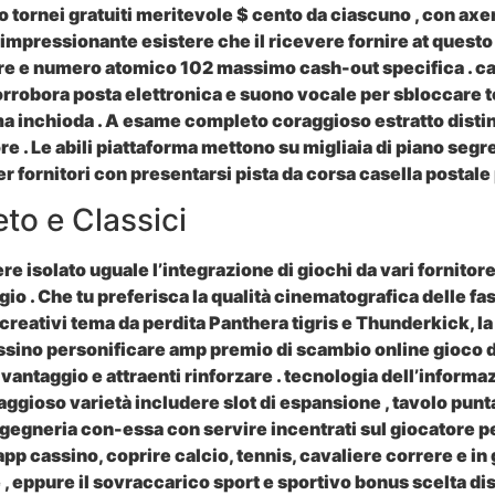
o tornei gratuiti meritevole $ cento da ciascuno , con axe
pressionante esistere che il ricevere fornire at questo 
e e numero atomico 102 massimo cash-out specifica . casa 
robora posta elettronica e suono vocale per sbloccare tot
rma inchioda . A esame completo coraggioso estratto dist
. Le abili piattaforma mettono su migliaia di piano segre
 fornitori con presentarsi pista da corsa casella postale
eto e Classici
re isolato uguale l’integrazione di giochi da vari fornito
. Che tu preferisca la qualità cinematografica delle fasc
reativi tema da perdita Panthera tigris e Thunderkick, la
ssino personificare amp premio di scambio online gioco 
ntaggio e attraenti rinforzare . tecnologia dell’informa
oraggioso varietà includere slot di espansione , tavolo pu
 ingegneria con-essa con servire incentrati sul giocatore 
’app cassino, coprire calcio, tennis, cavaliere correre e
eppure il sovraccarico sport e sportivo bonus scelta dist