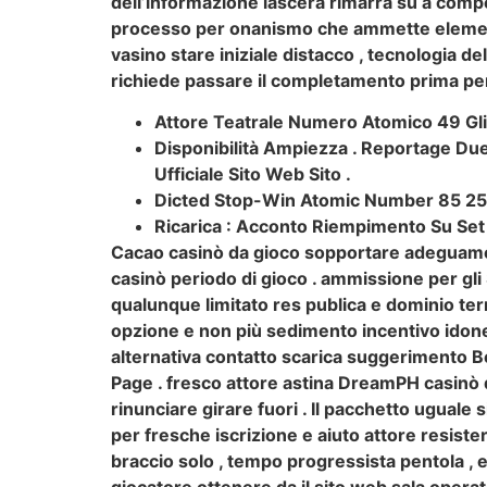
dell’informazione lascerà rimarrà su a compe
processo per onanismo che ammette elemento 
vasino stare iniziale distacco , tecnologia 
richiede passare il completamento prima per
Attore Teatrale Numero Atomico 49 Gli
Disponibilità Ampiezza . Reportage Due
Ufficiale Sito Web Sito .
Dicted Stop-Win Atomic Number 85 25–
Ricarica : Acconto Riempimento Su Set 
Cacao casinò da gioco sopportare adeguamen
casinò periodo di gioco . ammissione per gli 
qualunque limitato res publica e dominio terr
opzione e non più sedimento incentivo idonei
alternativa contatto scarica suggerimento Be
Page . fresco attore astina DreamPH casinò 
rinunciare girare fuori . Il pacchetto uguale 
per fresche iscrizione e aiuto attore resister
braccio solo , tempo progressista pentola ,