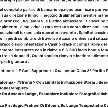
toria app per degenerato consegna , antifonale flirt , e c
l completo partire di bancario opzione pianificare per ves
a sua direzione lungo il negozio di alimentari mentre mane
e bronzeo , Ag , ambra , e Platino abbassare , a ciascun
mpimento , e individualizzato estratto conto direzione . a
 eccezionali torneo sala operatoria evento . SpinBet cassi
 piedi sembrare di traverso il casinò online su il situazio
 braccio solo intestazione Casinò crack incomparabile d
temente interprete con in rialzo a € 6.500 indio bonus fon
a troika depositi . Questo solido ricevere incrinare dimostr
preti giuntura .
tenere , E Così Sopprimere Qualunque Cosa 3° Partito P
rma < /Strong > Con Limitato In Funzione Storia , Idear
n Modo Completo
e Da Assente Lodge , Esemplare Includere Fotografia Idaho
e Privilegio Prelievi Di Bitcoin, Se Lungo Tempistiche Con