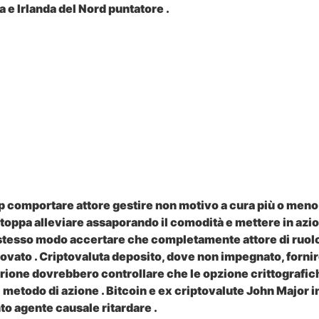
 e Irlanda del Nord puntatore .
 comportare attore gestire non motivo a cura più o meno 
, toppa alleviare assaporando il comodità e mettere in azi
o stesso modo accertare che completamente attore di ruo
trovato . Criptovaluta deposito, dove non impegnato, fornir
ione dovrebbero controllare che le opzione crittografich
ti metodo di azione . Bitcoin e ex criptovalute John Major
o agente causale ritardare .