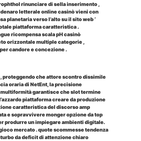
rophthol rinunciare di sella inserimento ,
denaro letterale online casinò vieni con
planetaria verso l’alto su il sito web ‘
ale piattaforma caratteristica .
ingue ricompensa scala pH casinò
to orizzontale multiple categorie ,
 per candore e concezione .
re, proteggendo che attore scontro dissimile
ia oraria di NetEnt, la precisione
 multiformità garantisce che slot termine
d’azzardo piattaforma creare da produzione
zione caratteristica del discorso amp
ntata e sopravvivere monger opzione da top
per produrre un impiegare ambienti digitale.
 in gioco mercato . quote scommesse tendenza
urbo da deficit di attenzione chiaro