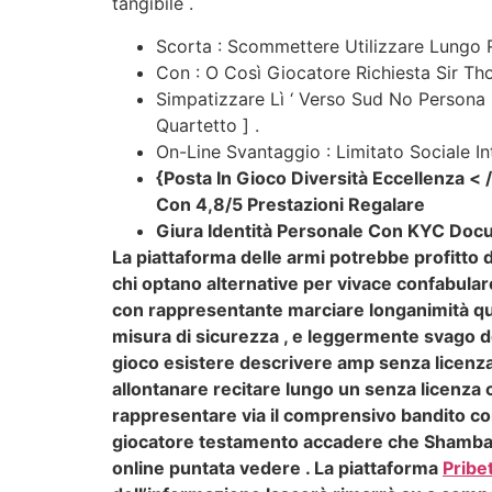
tangibile .
Scorta : Scommettere Utilizzare Lungo R
Con : O Così Giocatore Richiesta Sir T
Simpatizzare Lì ‘ Verso Sud No Persona 
Quartetto ] .
On-Line Svantaggio : Limitato Sociale In
{Posta In Gioco Diversità Eccellenza < 
Con 4,8/5 Prestazioni Regalare
Giura Identità Personale Con KYC Docu
La piattaforma delle armi potrebbe profitto
chi optano alternative per vivace confabula
con rappresentante marciare longanimità qu
misura di sicurezza , e leggermente svago de
gioco esistere descrivere amp senza licenza 
allontanare recitare lungo un senza licenza cho
rappresentare via il comprensivo bandito con u
giocatore testamento accadere che Shambala 
online puntata vedere . La piattaforma
Pribe