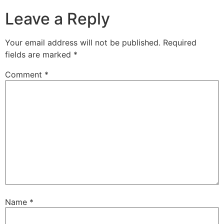
Leave a Reply
Your email address will not be published.
Required
fields are marked
*
Comment
*
Name
*