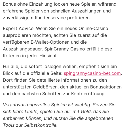
Bonus ohne Einzahlung locken neue Spieler, während
erfahrene Spieler von schnellen Auszahlungen und
zuverlässigem Kundenservice profitieren.
Expert Advice: Wenn Sie ein neues Online‑Casino
ausprobieren möchten, achten Sie zuerst auf die
verfügbaren E‑Wallet‑Optionen und die
Auszahlungsdauer. SpinGranny Casino erfüllt diese
Kriterien in jeder Hinsicht.
Für alle, die sofort loslegen wollen, empfiehlt sich ein
Blick auf die offizielle Seite:
spingrannycasino-bet.com
.
Dort finden Sie detaillierte Informationen zu den
unterstützten Geldbörsen, den aktuellen Bonusaktionen
und den nächsten Schritten zur Kontoeröffnung.
Verantwortungsvolles Spielen ist wichtig: Setzen Sie
sich klare Limits, spielen Sie nur mit Geld, das Sie
entbehren können, und nutzen Sie die angebotenen
Tools zur Selbstkontrolle.