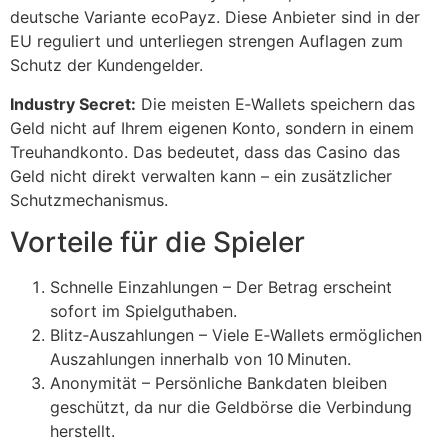
deutsche Variante ecoPayz. Diese Anbieter sind in der
EU reguliert und unterliegen strengen Auflagen zum
Schutz der Kundengelder.
Industry Secret:
Die meisten E‑Wallets speichern das
Geld nicht auf Ihrem eigenen Konto, sondern in einem
Treuhandkonto. Das bedeutet, dass das Casino das
Geld nicht direkt verwalten kann – ein zusätzlicher
Schutzmechanismus.
Vorteile für die Spieler
Schnelle Einzahlungen – Der Betrag erscheint
sofort im Spielguthaben.
Blitz‑Auszahlungen – Viele E‑Wallets ermöglichen
Auszahlungen innerhalb von 10 Minuten.
Anonymität – Persönliche Bankdaten bleiben
geschützt, da nur die Geldbörse die Verbindung
herstellt.