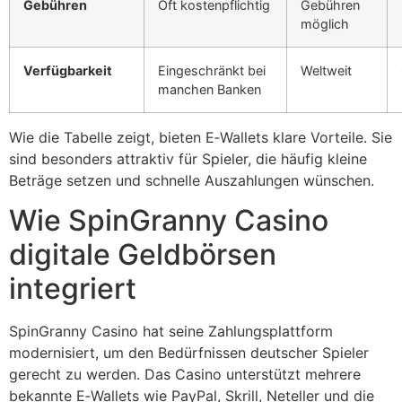
Gebühren
Oft kostenpflichtig
Gebühren
möglich
Verfügbarkeit
Eingeschränkt bei
Weltweit
manchen Banken
Wie die Tabelle zeigt, bieten E‑Wallets klare Vorteile. Sie
sind besonders attraktiv für Spieler, die häufig kleine
Beträge setzen und schnelle Auszahlungen wünschen.
Wie SpinGranny Casino
digitale Geldbörsen
integriert
SpinGranny Casino hat seine Zahlungsplattform
modernisiert, um den Bedürfnissen deutscher Spieler
gerecht zu werden. Das Casino unterstützt mehrere
bekannte E‑Wallets wie PayPal, Skrill, Neteller und die