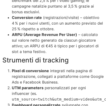
benchmark del 2,5 % per i video gaming; le
campagne natalizie puntano al 3,5 % grazie ai
bonus esclusivi.
Conversion rate
(registrazioni/visite) – obiettivo
4 % per i nuovi utenti, con un aumento previsto del
25 % rispetto a ottobre.
ARPU (Average Revenue Per User)
– calcolato
sul valore netto generato da ciascun giocatore
attivo; un ARPU di €45 è tipico per i giocatori di
slot a tema festivo.
Strumenti di tracking
Pixel di conversione
integrati nella pagina di
registrazione, collegati a piattaforme come Google
Ads e Facebook Business.
UTM parameters
personalizzati per ogni
influencer (es.
utm_source=twitch&utm_medium=video&utm_
Dashboard personalizzate
sviluppate con