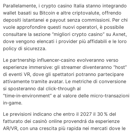
Parallelamente, i crypto casino Italia stanno integrando
wallet basati su Bitcoin e altre criptovalute, offrendo
depositi istantanei e payout senza commissioni. Per chi
vuole approfondire questi nuovi operatori, è possibile
consultare la sezione “migliori crypto casino” su Axnet,
dove vengono elencati i provider più affidabili e le loro
policy di sicurezza.
Le partnership influencer‑casino evolveranno verso
esperienze immersive: gli streamer diventeranno “host”
di eventi VR, dove gli spettatori potranno partecipare
attivamente tramite avatar. Le metriche di conversione
si sposteranno dal click‑through al
“time‑in‑environment” e al valore delle micro‑transazioni
in‑game.
Le previsioni indicano che entro il 2027 il 30 % del
fatturato dei casinò online provendrá da esperienze
AR/VR, con una crescita più rapida nei mercati dove le