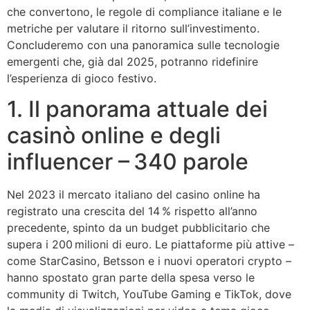
che convertono, le regole di compliance italiane e le
metriche per valutare il ritorno sull’investimento.
Concluderemo con una panoramica sulle tecnologie
emergenti che, già dal 2025, potranno ridefinire
l’esperienza di gioco festivo.
1. Il panorama attuale dei
casinò online e degli
influencer – 340 parole
Nel 2023 il mercato italiano del casino online ha
registrato una crescita del 14 % rispetto all’anno
precedente, spinto da un budget pubblicitario che
supera i 200 milioni di euro. Le piattaforme più attive –
come StarCasino, Betsson e i nuovi operatori crypto –
hanno spostato gran parte della spesa verso le
community di Twitch, YouTube Gaming e TikTok, dove