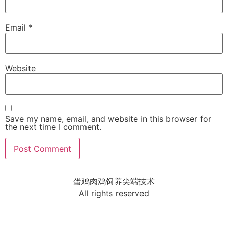
Email
*
Website
Save my name, email, and website in this browser for
the next time I comment.
蛋鸡肉鸡饲养尖端技术
All rights reserved