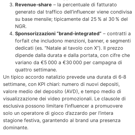
Revenue‑share
– la percentuale di fatturato
generato dal traffico dell’influencer viene condivisa
su base mensile; tipicamente dal 25 % al 30 % del
NGR.
Sponsorizzazioni “brand‑integrated”
– contratti a
forfait che includono menzioni, banner, e segmenti
dedicati (es. “Natale al tavolo con X”). Il prezzo
dipende dalla durata e dalla portata, con cifre che
variano da €5 000 a €30 000 per campagna di
quattro settimane.
Un tipico accordo natalizio prevede una durata di 6‑8
settimane, con KPI chiari: numero di nuovi depositi,
valore medio del deposito (AVD), e tempo medio di
visualizzazione dei video promozionali. Le clausole di
esclusiva possono limitare l’influencer a promuovere
solo un operatore di gioco d’azzardo per l’intera
stagione festiva, garantendo al brand una presenza
dominante.