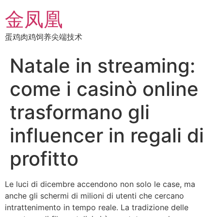
金凤凰
蛋鸡肉鸡饲养尖端技术
Natale in streaming:
come i casinò online
trasformano gli
influencer in regali di
profitto
Le luci di dicembre accendono non solo le case, ma
anche gli schermi di milioni di utenti che cercano
intrattenimento in tempo reale. La tradizione delle