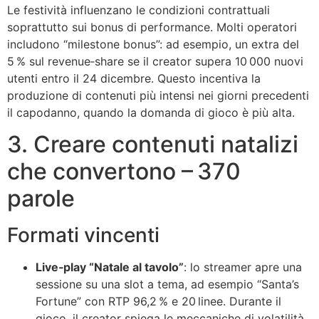
Le festività influenzano le condizioni contrattuali
soprattutto sui bonus di performance. Molti operatori
includono “milestone bonus”: ad esempio, un extra del
5 % sul revenue‑share se il creator supera 10 000 nuovi
utenti entro il 24 dicembre. Questo incentiva la
produzione di contenuti più intensi nei giorni precedenti
il capodanno, quando la domanda di gioco è più alta.
3. Creare contenuti natalizi
che convertono – 370
parole
Formati vincenti
Live‑play “Natale al tavolo”
: lo streamer apre una
sessione su una slot a tema, ad esempio “Santa’s
Fortune” con RTP 96,2 % e 20 linee. Durante il
gioco, il creator spiega le meccaniche di volatilità,