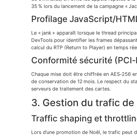
35 % lors du lancement de la campagne « Jac
Profilage JavaScript/HTM
Le « jank » apparaît lorsque le thread princip
DevTools pour identifier les frames dépassan
calcul du RTP (Return to Player) en temps rée
Conformité sécurité (PCI
Chaque mise doit être chiffrée en AES‑256 en
de conservation de 12 mois. Le respect du st
serveurs de traitement des cartes.
3. Gestion du trafic de
Traffic shaping et throttlin
Lors d’une promotion de Noël, le trafic peut 