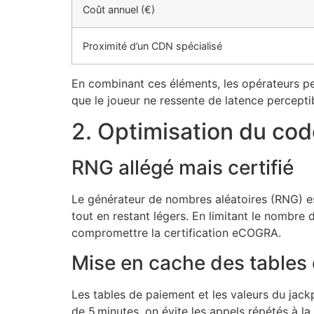
Coût annuel (€)
Proximité d’un CDN spécialisé
En combinant ces éléments, les opérateurs pe
que le joueur ne ressente de latence percepti
2. Optimisation du cod
RNG allégé mais certifié
Le générateur de nombres aléatoires (RNG) es
tout en restant légers. En limitant le nombre 
compromettre la certification eCOGRA.
Mise en cache des tables
Les tables de paiement et les valeurs du jack
de 5 minutes, on évite les appels répétés à l