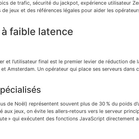
pics de trafic, sécurité du jackpot, expérience utilisateur 
de jeux et des références légales pour aider les opérateur
 à faible latence
 et l’utilisateur final est le premier levier de réduction de
t et Amsterdam. Un opérateur qui place ses serveurs dans c
pécialisés
us de Noël) représentent souvent plus de 30 % du poids d’un
 aux jeux, on évite les allers‑retours vers le serveur prin
ute » qui exécutent des fonctions JavaScript directement a