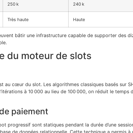
250 k
240 k
Très haute
Haute
uvent bâtir une infrastructure capable de supporter des diz
ble.
e du moteur de slots
t au cœur du slot. Les algorithmes classiques basés sur S
d’itérations à 10 000 au lieu de 100 000, on réduit le temps 
 de paiement
pot progressif sont statiques pendant la durée d’une sessi
a base de données relationnelle. Cette technique a permis 