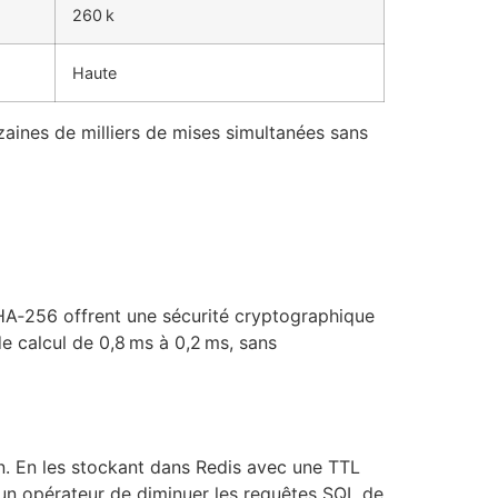
260 k
Haute
aines de milliers de mises simultanées sans
HA‑256 offrent une sécurité cryptographique
de calcul de 0,8 ms à 0,2 ms, sans
on. En les stockant dans Redis avec une TTL
à un opérateur de diminuer les requêtes SQL de