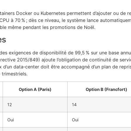
ainers Docker ou Kubernetes permettent d’ajouter ou de ret
e CPU à 70 % ; dès ce niveau, le système lance automatique
able même pendant les promotions de Noël.
es
 des exigences de disponibilité de 99,5 % sur une base annu
rective 2015/849) ajoute l’obligation de continuité de serv
ix d’un data‑center doit être accompagné d’un plan de reprise
trimestriels.
Option A (Paris)
Option B (Francfort)
12
14
Oui
Oui