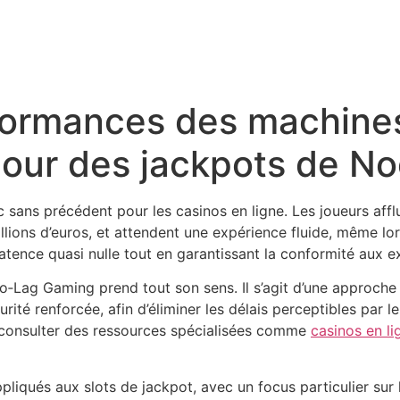
formances des machines 
our des jackpots de No
c sans précédent pour les casinos en ligne. Les joueurs affl
illions d’euros, et attendent une expérience fluide, même lo
 latence quasi nulle tout en garantissant la conformité aux 
‑Lag Gaming prend tout son sens. Il s’agit d’une approche 
rité renforcée, afin d’éliminer les délais perceptibles par le
t consulter des ressources spécialisées comme
casinos en li
liqués aux slots de jackpot, avec un focus particulier sur 