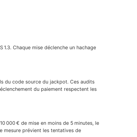
LS 1.3. Chaque mise déclenche un hachage
ls du code source du jackpot. Ces audits
 déclenchement du paiement respectent les
 10 000 € de mise en moins de 5 minutes, le
e mesure prévient les tentatives de