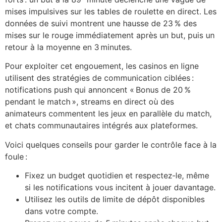
mises impulsives sur les tables de roulette en direct. Les
données de suivi montrent une hausse de 23 % des
mises sur le rouge immédiatement après un but, puis un
retour à la moyenne en 3 minutes.
Pour exploiter cet engouement, les casinos en ligne
utilisent des stratégies de communication ciblées :
notifications push qui annoncent « Bonus de 20 %
pendant le match », streams en direct où des
animateurs commentent les jeux en parallèle du match,
et chats communautaires intégrés aux plateformes.
Voici quelques conseils pour garder le contrôle face à la
foule :
Fixez un budget quotidien et respectez‑le, même
si les notifications vous incitent à jouer davantage.
Utilisez les outils de limite de dépôt disponibles
dans votre compte.