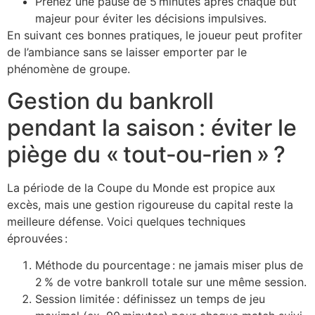
Prenez une pause de 5 minutes après chaque but
majeur pour éviter les décisions impulsives.
En suivant ces bonnes pratiques, le joueur peut profiter
de l’ambiance sans se laisser emporter par le
phénomène de groupe.
Gestion du bankroll
pendant la saison : éviter le
piège du « tout‑ou‑rien » ?
La période de la Coupe du Monde est propice aux
excès, mais une gestion rigoureuse du capital reste la
meilleure défense. Voici quelques techniques
éprouvées :
Méthode du pourcentage : ne jamais miser plus de
2 % de votre bankroll totale sur une même session.
Session limitée : définissez un temps de jeu