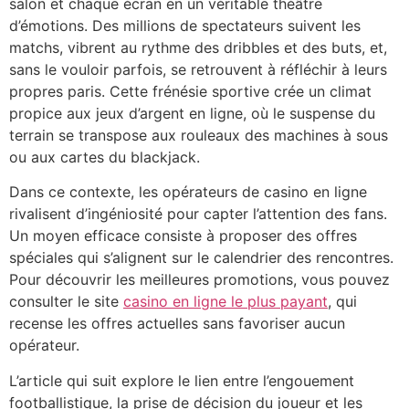
salon et chaque écran en un véritable théâtre
d’émotions. Des millions de spectateurs suivent les
matchs, vibrent au rythme des dribbles et des buts, et,
sans le vouloir parfois, se retrouvent à réfléchir à leurs
propres paris. Cette frénésie sportive crée un climat
propice aux jeux d’argent en ligne, où le suspense du
terrain se transpose aux rouleaux des machines à sous
ou aux cartes du blackjack.
Dans ce contexte, les opérateurs de casino en ligne
rivalisent d’ingéniosité pour capter l’attention des fans.
Un moyen efficace consiste à proposer des offres
spéciales qui s’alignent sur le calendrier des rencontres.
Pour découvrir les meilleures promotions, vous pouvez
consulter le site
casino en ligne le plus payant
, qui
recense les offres actuelles sans favoriser aucun
opérateur.
L’article qui suit explore le lien entre l’engouement
footballistique, la prise de décision du joueur et les