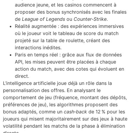
audience jeune, et les casinos commencent à
proposer des bonus synchronisés avec les finales
de
League of Legends
ou
Counter‑Strike
.
Réalité augmentée : des expériences immersives
où le joueur voit le tableau de score du match
projeté sur la table de roulette, créant des
interactions inédites.
Paris en temps réel : grâce aux flux de données
API, les mises peuvent être placées à chaque
action du match, avec des cotes qui évoluent en
direct.
L’intelligence artificielle joue déjà un rôle dans la
personnalisation des offres. En analysant le
comportement de jeu (fréquence, montant des dépôts,
préférences de jeu), les algorithmes proposent des
bonus adaptés, comme un
cash‑back
de 12 % pour les
joueurs qui misent majoritairement sur des jeux à haute
volatilité pendant les matchs de la phase à élimination
directe.