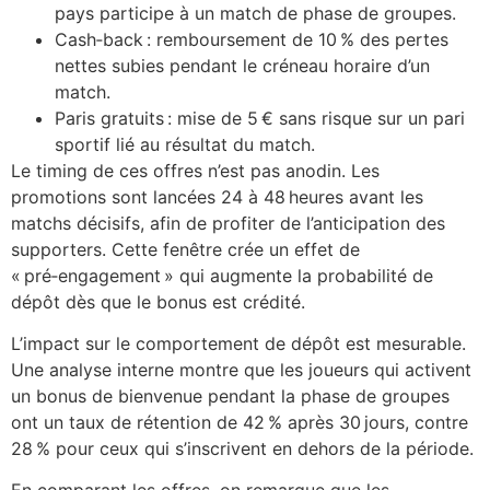
pays participe à un match de phase de groupes.
Cash‑back : remboursement de 10 % des pertes
nettes subies pendant le créneau horaire d’un
match.
Paris gratuits : mise de 5 € sans risque sur un pari
sportif lié au résultat du match.
Le timing de ces offres n’est pas anodin. Les
promotions sont lancées 24 à 48 heures avant les
matchs décisifs, afin de profiter de l’anticipation des
supporters. Cette fenêtre crée un effet de
« pré‑engagement » qui augmente la probabilité de
dépôt dès que le bonus est crédité.
L’impact sur le comportement de dépôt est mesurable.
Une analyse interne montre que les joueurs qui activent
un bonus de bienvenue pendant la phase de groupes
ont un taux de rétention de 42 % après 30 jours, contre
28 % pour ceux qui s’inscrivent en dehors de la période.