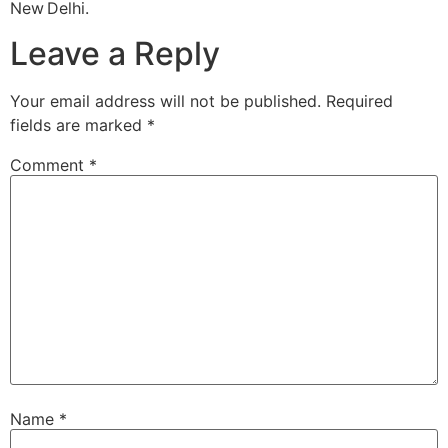
New Delhi.
Leave a Reply
Your email address will not be published.
Required
fields are marked
*
Comment
*
Name
*