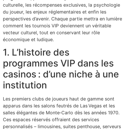
culturelle, les récompenses exclusives, la psychologie
du joueur, les enjeux réglementaires et enfin les
perspectives d’avenir. Chaque partie mettra en lumière
comment les tournois VIP deviennent un véritable
vecteur culturel, tout en conservant leur rôle
économique et ludique.
1. L’histoire des
programmes VIP dans les
casinos : d’une niche à une
institution
Les premiers clubs de joueurs haut de gamme sont
apparus dans les salons feutrés de Las Vegas et les
salles élégantes de Monte‑Carlo dès les années 1970.
Ces espaces réservés offraient des services
personnalisés – limousines, suites penthouse, serveurs