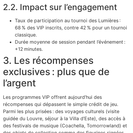
2.2. Impact sur l’engagement
Taux de participation au tournoi des Lumières :
68 % des VIP inscrits, contre 42 % pour un tournoi
classique.
Durée moyenne de session pendant l’événement :
+12 minutes.
3. Les récompenses
exclusives : plus que de
l’argent
Les programmes VIP offrent aujourd’hui des
récompenses qui dépassent le simple crédit de jeu.
Parmi les plus prisées : des voyages culturels (visite
guidée du Louvre, séjour à la Villa d’Este), des accès à
des festivals de musique (Coachella, Tomorrowland) et
des objets de collection comme des figurines signées