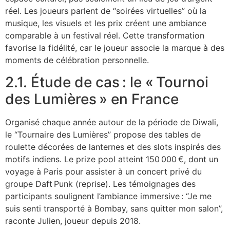
réel. Les joueurs parlent de “soirées virtuelles” où la
musique, les visuels et les prix créent une ambiance
comparable à un festival réel. Cette transformation
favorise la fidélité, car le joueur associe la marque à des
moments de célébration personnelle.
2.1. Étude de cas : le « Tournoi
des Lumières » en France
Organisé chaque année autour de la période de Diwali,
le “Tournaire des Lumières” propose des tables de
roulette décorées de lanternes et des slots inspirés des
motifs indiens. Le prize pool atteint 150 000 €, dont un
voyage à Paris pour assister à un concert privé du
groupe Daft Punk (reprise). Les témoignages des
participants soulignent l’ambiance immersive : “Je me
suis senti transporté à Bombay, sans quitter mon salon”,
raconte Julien, joueur depuis 2018.