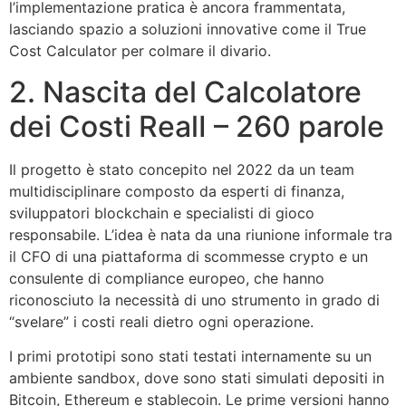
l’implementazione pratica è ancora frammentata,
lasciando spazio a soluzioni innovative come il True
Cost Calculator per colmare il divario.
2. Nascita del Calcolatore
dei Costi RealI – 260 parole
Il progetto è stato concepito nel 2022 da un team
multidisciplinare composto da esperti di finanza,
sviluppatori blockchain e specialisti di gioco
responsabile. L’idea è nata da una riunione informale tra
il CFO di una piattaforma di scommesse crypto e un
consulente di compliance europeo, che hanno
riconosciuto la necessità di uno strumento in grado di
“svelare” i costi reali dietro ogni operazione.
I primi prototipi sono stati testati internamente su un
ambiente sandbox, dove sono stati simulati depositi in
Bitcoin, Ethereum e stablecoin. Le prime versioni hanno