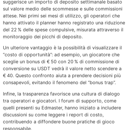
suggerisce un importo di deposito settimanale basato
sul valore medio delle scommesse e sulle commissioni
attese. Nei primi sei mesi di utilizzo, gli operatori che
hanno attivato il planner hanno registrato una riduzione
del 22 % delle spese compulsive, misurata attraverso il
monitoraggio dei picchi di deposito.
Un ulteriore vantaggio è la possibilità di visualizzare il
“costo di opportunità”: ad esempio, un giocatore che
sceglie un bonus di € 50 con 20 % di commissione di
conversione su USDT vedrà il valore netto scendere a
€ 40. Questo confronto aiuta a prendere decisioni più
consapevoli, evitando il fenomeno del “bonus trap”.
Infine, la trasparenza favorisce una cultura di dialogo
tra operatori e giocatori. I forum di supporto, come
quelli presenti su Edmaster, hanno iniziato a includere
discussioni su come leggere i report di costo,
contribuendo a diffondere buone pratiche di gioco
responsabile.