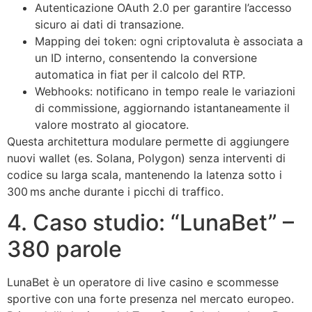
Autenticazione OAuth 2.0 per garantire l’accesso
sicuro ai dati di transazione.
Mapping dei token: ogni criptovaluta è associata a
un ID interno, consentendo la conversione
automatica in fiat per il calcolo del RTP.
Webhooks: notificano in tempo reale le variazioni
di commissione, aggiornando istantaneamente il
valore mostrato al giocatore.
Questa architettura modulare permette di aggiungere
nuovi wallet (es. Solana, Polygon) senza interventi di
codice su larga scala, mantenendo la latenza sotto i
300 ms anche durante i picchi di traffico.
4. Caso studio: “LunaBet” –
380 parole
LunaBet è un operatore di live casino e scommesse
sportive con una forte presenza nel mercato europeo.