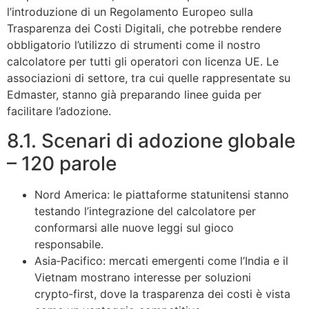
l’introduzione di un Regolamento Europeo sulla
Trasparenza dei Costi Digitali, che potrebbe rendere
obbligatorio l’utilizzo di strumenti come il nostro
calcolatore per tutti gli operatori con licenza UE. Le
associazioni di settore, tra cui quelle rappresentate su
Edmaster, stanno già preparando linee guida per
facilitare l’adozione.
8.1. Scenari di adozione globale
– 120 parole
Nord America: le piattaforme statunitensi stanno
testando l’integrazione del calcolatore per
conformarsi alle nuove leggi sul gioco
responsabile.
Asia‑Pacifico: mercati emergenti come l’India e il
Vietnam mostrano interesse per soluzioni
crypto‑first, dove la trasparenza dei costi è vista