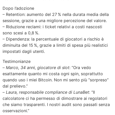
Dopo l’adozione
– Retention: aumento del 27 % nella durata media della
sessione, grazie a una migliore percezione del valore.
– Riduzione reclami: i ticket relativi a costi nascosti
sono scesi a 0,8 %.
– Dipendenza: la percentuale di giocatori a rischio è
diminuita del 15 %, grazie a limiti di spesa più realistici
impostati dagli utenti.
Testimonianze
–
Marco, 34 anni, giocatore di slot
: “Ora vedo
esattamente quanto mi costa ogni spin, soprattutto
quando uso i miei Bitcoin. Non mi sento più “sorpreso”
dal prelievo.”
–
Laura, responsabile compliance di LunaBet
: “Il
calcolatore ci ha permesso di dimostrare ai regolatori
che siamo trasparenti. I nostri audit sono passati senza
osservazioni.”