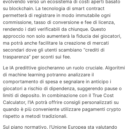
evolvendo verso un ecosistema di costi aperti basato
su blockchain. La tecnologia di smart contract
permetterà di registrare in modo immutabile ogni
commissione, tasso di conversione e fee di licenza,
rendendo i dati verificabili da chiunque. Questo
approccio non solo aumenterà la fiducia dei giocatori,
ma potrà anche facilitare la creazione di mercati
secondari dove gli utenti scambiano “crediti di
trasparenza” per sconti sui fee.
Le IA predittive giocheranno un ruolo cruciale. Algoritmi
di machine learning potranno analizzare il
comportamento di spesa e segnalare in anticipo i
giocatori a rischio di dipendenza, suggerendo pause o
limiti di deposito. In combinazione con il True Cost
Calculator, l’IA potrà offrire consigli personalizzati su
quando è più conveniente utilizzare pagamenti crypto
rispetto a metodi tradizionali.
Sul piano normativo, l’Unione Europea sta valutando