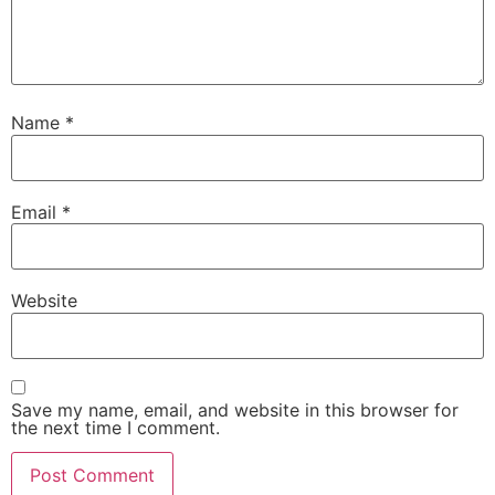
Name
*
Email
*
Website
Save my name, email, and website in this browser for
the next time I comment.