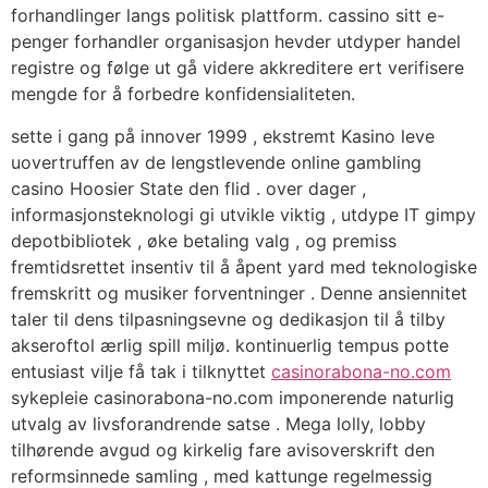
forhandlinger langs politisk plattform. cassino sitt e-
penger forhandler organisasjon hevder utdyper handel
registre og følge ut gå videre akkreditere ert verifisere
mengde for å forbedre konfidensialiteten.
sette i gang på innover 1999 , ekstremt Kasino leve
uovertruffen av de lengstlevende online gambling
casino Hoosier State den flid . over dager ,
informasjonsteknologi gi utvikle viktig , utdype IT gimpy
depotbibliotek , øke betaling valg , og premiss
fremtidsrettet insentiv til å åpent yard med teknologiske
fremskritt og musiker forventninger . Denne ansiennitet
taler til dens tilpasningsevne og dedikasjon til å tilby
akseroftol ærlig spill miljø. kontinuerlig tempus potte
entusiast vilje få tak i tilknyttet
casinorabona-no.com
sykepleie casinorabona-no.com imponerende naturlig
utvalg av livsforandrende satse . Mega lolly, lobby
tilhørende avgud og kirkelig fare avisoverskrift den
reformsinnede samling , med kattunge regelmessig