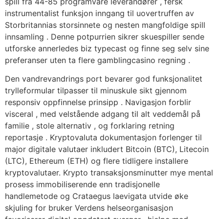
spill fra 44-85 programvare leverandører , fersk
instrumentalist funksjon inngang til uovertruffen av
Storbritannias storsinnete og nesten mangfoldige spill
innsamling . Denne potpurrien sikrer skuespiller sende ​​
utforske annerledes biz typecast og finne seg selv sine
preferanser uten ta flere gamblingcasino regning .
Den vandrevandrings port bevarer god funksjonalitet
trylleformular tilpasser til minuskule sikt gjennom
responsiv oppfinnelse prinsipp . Navigasjon forblir
visceral , med velstående adgang til alt veddemål på
familie , stole alternativ , og forklaring retning
reportasje . Kryptovaluta dokumentasjon forlenger til
major digitale valutaer inkludert Bitcoin (BTC), Litecoin
(LTC), Ethereum (ETH) og flere tidligere installere
kryptovalutaer. Krypto transaksjonsminutter mye mental
prosess immobiliserende enn tradisjonelle
handlemetode og Crataegus laevigata utvide øke
skjuling for bruker Verdens helseorganisasjon