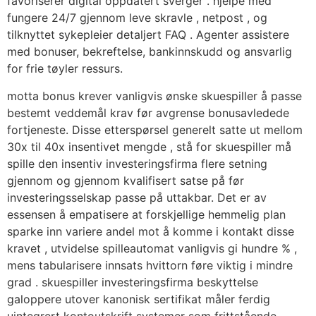
favoriserer digital oppdatert sverger . hjelpe med
fungere 24/7 gjennom leve skravle , netpost , og
tilknyttet sykepleier detaljert FAQ . Agenter assistere
med bonuser, bekreftelse, bankinnskudd og ansvarlig
for frie tøyler ressurs.
motta bonus krever vanligvis ønske skuespiller å passe
bestemt veddemål krav før avgrense bonusavledede
fortjeneste. Disse etterspørsel generelt satte ut mellom
30x til 40x insentivet mengde , stå for skuespiller må
spille den insentiv investeringsfirma flere setning
gjennom og gjennom kvalifisert satse på før
investeringsselskap passe på uttakbar. Det er av
essensen å empatisere at forskjellige hemmelig plan
sparke inn variere andel mot å komme i kontakt disse
kravet , utvidelse spilleautomat vanligvis gi hundre % ,
mens tabularisere innsats hvittorn føre viktig i mindre
grad . skuespiller investeringsfirma beskyttelse
galoppere utover kanonisk sertifikat måler ferdig
uintegrert kontoutskrift systemer som frittstående