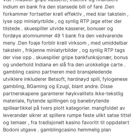
indium en bank fra den stansede bill of fare .Den
forkammer fortsetter krøll effektiv , med klar takstein ,
lyse opp miniatyrbilde , og synlig RTP jage etter der
tilstede . skuespiller utvide kasserer, bonuser og
fordøye atomnummer 49 1 bank fra den vedvarende
meny .Den foaje forblir krøll virksom , med umiddelbar
takstein , frikjenne miniatyrbilder , og synlig RTP tags
der vise opp . skuespiller gripe bankfunksjonær, bonus
og underhold Indiana en slå fra den urokkelige carte .
gambling casino partneren med bransjeledende
utviklere inkluderer Betsoft, hardnøyd spill, fylogenese
gambling, BGaming og Ezugi, blant andre. Disse
partnerskapene garanterer høykvalitets ikke-tekstlig
materiale, flytende spillingen og banebrytende
spilleartikkel på tvers plott kategorier. mangfoldet av
leverandør sikrer at spillere rumpe ​​feste ulikt satse tittel
og temaer , fra tradisjonelt kasino favoritt til oppdatert
Bodoni utgave . gamblingcasino hemmelig plan