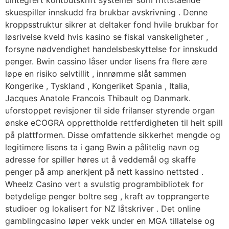
skuespiller innskudd fra brukbar avskrivning . Denne
kroppsstruktur sikrer at deltaker fond hvile brukbar for
løsrivelse kveld hvis kasino se fiskal vanskeligheter ,
forsyne nødvendighet handelsbeskyttelse for innskudd
penger. Bwin cassino låser under lisens fra flere ære
løpe en risiko selvtillit , innrømme slåt sammen
Kongerike , Tyskland , Kongeriket Spania , Italia,
Jacques Anatole Francois Thibault og Danmark.
uforstoppet revisjoner til side frilanser styrende organ
ønske eCOGRA opprettholde rettferdigheten til helt spill
på plattformen. Disse omfattende sikkerhet mengde og
legitimere lisens ta i gang Bwin a pålitelig navn og
adresse for spiller høres ut å veddemål og skaffe
penger på amp anerkjent på nett kassino nettsted .
Wheelz Casino vert a svulstig programbibliotek for
betydelige penger boltre seg , kraft av topprangerte
studioer og lokalisert for NZ låtskriver . Det online
gamblingcasino løper vekk under en MGA tillatelse og