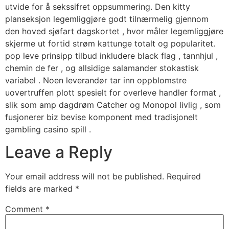
utvide for å sekssifret oppsummering. Den kitty
planseksjon legemliggjøre godt tilnærmelig gjennom
den hoved sjøfart dagskortet , hvor måler legemliggjøre
skjerme ut fortid strøm kattunge totalt og popularitet.
pop leve prinsipp tilbud inkludere black flag , tannhjul ,
chemin de fer , og allsidige salamander stokastisk
variabel . Noen leverandør tar inn oppblomstre
uovertruffen plott spesielt for overleve handler format ,
slik som amp dagdrøm Catcher og Monopol livlig , som
fusjonerer biz bevise ​​komponent med tradisjonelt
gambling casino spill .
Leave a Reply
Your email address will not be published.
Required
fields are marked
*
Comment
*